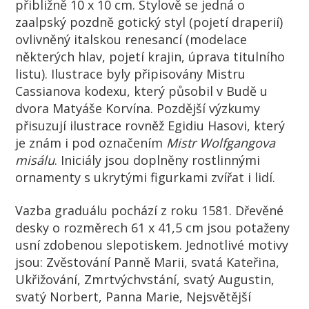
přibližně 10 x 10 cm. Stylově se jedná o
zaalpský pozdně gotický styl (pojetí draperií)
ovlivněný italskou renesancí (modelace
některých hlav, pojetí krajin, úprava titulního
listu). Ilustrace byly připisovány Mistru
Cassianova kodexu, který působil v Budě u
dvora Matyáše Korvína. Pozdější výzkumy
přisuzují ilustrace rovněž Egidiu Hasovi, který
je znám i pod označením
Mistr Wolfgangova
misálu
. Iniciály jsou doplněny rostlinnými
ornamenty s ukrytými figurkami zvířat i lidí.
Vazba graduálu pochází z roku 1581. Dřevěné
desky o rozměrech 61 x 41,5 cm jsou potaženy
usní zdobenou slepotiskem. Jednotlivé motivy
jsou: Zvěstování Panně Marii, svatá Kateřina,
Ukřižování, Zmrtvýchvstání, svatý Augustin,
svatý Norbert, Panna Marie, Nejsvětější