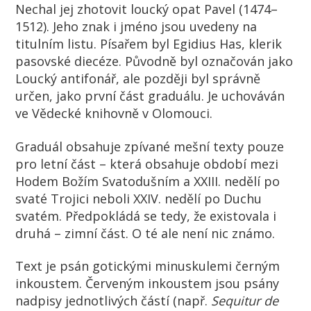
Nechal jej zhotovit loucký opat Pavel (1474–
1512). Jeho znak i jméno jsou uvedeny na
titulním listu. Písařem byl Egidius Has, klerik
pasovské diecéze. Původně byl označován jako
Loucký antifonář, ale později byl správně
určen, jako první část graduálu. Je uchováván
ve Vědecké knihovně v Olomouci.
Graduál obsahuje zpívané mešní texty pouze
pro letní část – která obsahuje období mezi
Hodem Božím Svatodušním a XXIII. nedělí po
svaté Trojici neboli XXIV. nedělí po Duchu
svatém. Předpokládá se tedy, že existovala i
druhá – zimní část. O té ale není nic známo.
Text je psán gotickými minuskulemi černým
inkoustem. Červeným inkoustem jsou psány
nadpisy jednotlivých částí (např.
Sequitur de