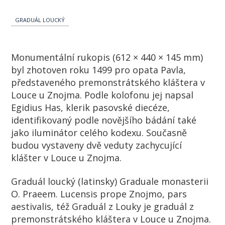
GRADUÁL LOUCKÝ
Monumentální rukopis (612 × 440 × 145 mm)
byl zhotoven roku 1499 pro opata Pavla,
představeného premonstrátského kláštera v
Louce u Znojma. Podle kolofonu jej napsal
Egidius Has, klerik pasovské diecéze,
identifikovaný podle novějšího bádání také
jako iluminátor celého kodexu. Současně
budou vystaveny dvě veduty zachycující
klášter v Louce u Znojma.
Graduál loucký
(latinsky)
Graduale monasterii
O. Praeem. Lucensis prope Znojmo, pars
aestivalis
, též Graduál z Louky je graduál z
premonstrátského kláštera v Louce u Znojma.