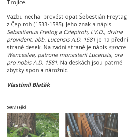
Trojice.
Vazbu nechal provést opat Šebestián Freytag
z Čepiroh (1533-1585). Jeho znak a nápis
Sebastianus Freitog a Cziepiroh, I.V.D., divina
provident. abb. Lucensis A.D. 1581
je na přední
straně desek. Na zadní straně je nápis
sancte
Wenceslae, patrone monasterii Lucensis, ora
pro nobis A.D. 1581
. Na deskách jsou patrné
zbytky spon a nárožnic.
Vlastimil Blaťák
Související