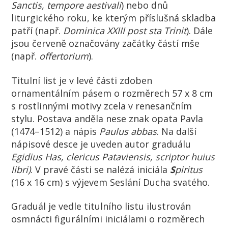
Sanctis, tempore aestivali
) nebo dnů
liturgického roku, ke kterým příslušná skladba
patří (např.
Dominica XXIII post sta Trinit
). Dále
jsou červeně označovány začátky částí mše
(např.
offertorium
).
Titulní list je v levé části zdoben
ornamentálním pásem o rozměrech 57 x 8 cm
s rostlinnými motivy zcela v renesančním
stylu. Postava anděla nese znak opata Pavla
(1474–1512) a nápis
Paulus abbas
. Na další
nápisové desce je uveden autor graduálu
Egidius Has, clericus Pataviensis, scriptor huius
libri
)
. V pravé části se nalézá iniciála
S
piritus
(16 x 16 cm) s výjevem Seslání Ducha svatého.
Graduál je vedle titulního listu ilustrován
osmnácti figurálními iniciálami o rozměrech