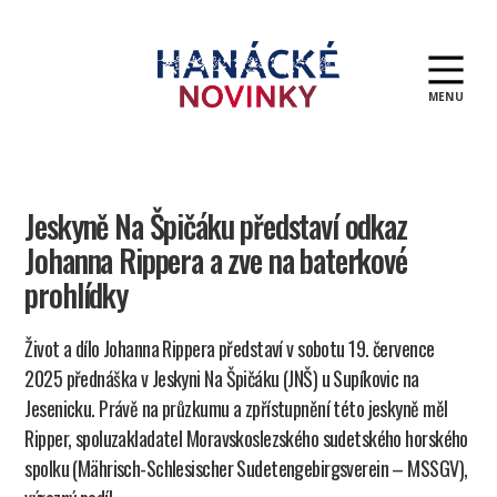
MENU
Hanácké
novinky
Jeskyně Na Špičáku představí odkaz
Johanna Rippera a zve na baterkové
prohlídky
Život a dílo Johanna Rippera představí v sobotu 19. července
2025 přednáška v Jeskyni Na Špičáku (JNŠ) u Supíkovic na
Jesenicku. Právě na průzkumu a zpřístupnění této jeskyně měl
Ripper, spoluzakladatel Moravskoslezského sudetského horského
spolku (Mährisch-Schlesischer Sudetengebirgsverein – MSSGV),