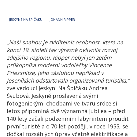
JESKYNĚ NA ŠPIČÁKU
JOHANN RIPPER
„Naší snahou je zviditelnit osobnost, která na
konci 19. století tak výrazně ovlivnila rozvoj
zdejšího regionu. Ripper nebyl jen zetěm
průkopníka moderní vodoléčby Vincenze
Priessnitze, jeho zásluhou například v
Jeseníkách odstartovala organizovaná turistika,“
zve vedoucí Jeskyní Na Špičáku Andrea
Švubová. Jeskyně proslavená svými
fotogenickými chodbami ve tvaru srdce si
letos připomíná dvě významná jubilea – před
140 lety začali podzemním labyrintem proudit
první turisté a o 70 let později, v roce 1955, se
dočkal rozsáhlých úprav včetně elektrifikace a