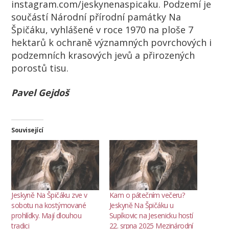
instagram.com/jeskynenaspicaku. Podzemí je
součástí Národní přírodní památky Na
Špičáku, vyhlášené v roce 1970 na ploše 7
hektarů k ochraně významných povrchových i
podzemních krasových jevů a přirozených
porostů tisu.
Pavel Gejdoš
Související
Jeskyně Na Špičáku zve v
Kam o pátečním večeru?
sobotu na kostýmované
Jeskyně Na Špičáku u
prohlídky. Mají dlouhou
Supíkovic na Jesenicku hostí
tradici
22. srpna 2025 Mezinárodní