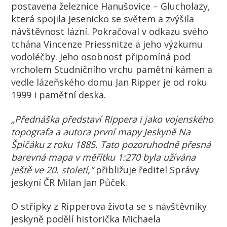
postavena železnice Hanušovice – Glucholazy,
která spojila Jesenicko se světem a zvýšila
návštěvnost lázní. Pokračoval v odkazu svého
tchána Vincenze Priessnitze a jeho výzkumu
vodoléčby. Jeho osobnost připomíná pod
vrcholem Studničního vrchu pamětní kámen a
vedle lázeňského domu Jan Ripper je od roku
1999 i pamětní deska.
„Přednáška představí Rippera i jako vojenského
topografa a autora první mapy Jeskyně Na
Špičáku z roku 1885. Tato pozoruhodně přesná
barevná mapa v měřítku 1:270 byla užívána
ještě ve 20. století,“
přibližuje ředitel Správy
jeskyní ČR Milan Jan Půček.
O střípky z Ripperova života se s návštěvníky
jeskyně podělí historička Michaela