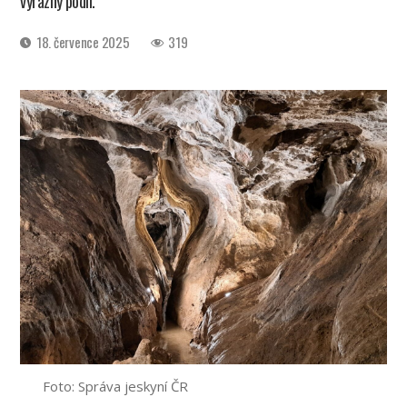
výrazný podíl.
Datum
18. července 2025
319
příspěvku
Foto: Správa jeskyní ČR