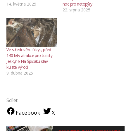
14. května 2025
noc pro netopýry
22. srpna 2025
Ve středověku úkryt, před
140 lety atrakce pro turisty –
Jeskyně Na Špičáku slaví
kulaté výročí
9. dubna 2025
Sdílet
Facebook
X