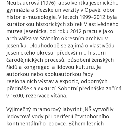
Neubauerová (1976), absolventka jesenického
gymnázia a Slezské univerzity v Opavě, obor
historie-muzeologie. V letech 1999–2012 byla
kurátorkou historických sbírek Vlastivědného
muzea Jesenicka, od roku 2012 pracuje jako
archivářka ve Státním okresním archivu v
Jeseníku. Dlouhodobě se zajímá o vlastivědu
jesenického okresu, především o historii
čarodějnických procesů, působení ženských
řádů a kongregací a lidovou kulturu. Je
autorkou nebo spoluautorkou řady
regionálních výstav a expozic, odborných
přednášek a exkurzí. Sobotní přednáška začíná
v 16:00, rezervace vítána.
Výjimečný mramorový labyrint JNŠ vytvořily
ledovcové vody při periferii čtvrtohorního
kontinentálního ledovce. Během letních