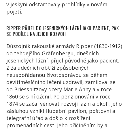
v jeskyni odstartovaly prohlídky v novém
pojetí.
RIPPER PŘIJEL DO JESENICKÝCH LÁZNÍ JAKO PACIENT, PAK
SE PODÍLEL NA JEJICH ROZVOJI
Důstojník rakouské armády Ripper (1830-1912)
do tehdejšího Gräfenbergu, dnešních
jesenických lázní, přijel původně jako pacient.
Z žaludečních obtíží způsobených
neuspořádanou životosprávou se během
devítiměsíčního léčení uzdravil, zamiloval se
do Priessnitzovy dcery Marie Anny a v roce
1860 se s ní oženil. Po penzionování v roce
1874 se začal věnovat rozvoji lázní a okolí. Jeho
zásluhou vznikl Hudební pavilon, poštovní a
telegrafní úřad a došlo k rozšíření
promenádních cest. Jeho přičiněním byla