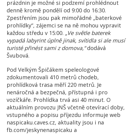
prázdnin je možné si podzemí prohlédnout
denně kromě pondělí od 9:00 do 16:30.
Zpestřením jsou pak mimořádné „baterkové
prohlídky“, zájemci se na ně mohou vypravit
každou středu v 15:00.
„Ve světle baterek
vypadá labyrint úplně jinak, svítidla si ale musí
turisté přinést sami z domova,“
dodává
Švubová.
Pod Velkým Špičákem speleologové
zdokumentovali 410 metrů chodeb,
prohlídková trasa měří 220 metrů. Je
nenáročná a bezpečná, přístupná i pro
vozíčkáře. Prohlídka trvá asi 40 minut. O
aktuálním provozu JNŠ včetně otevírací doby,
vstupného a popisu příjezdu informuje web
naspicaku.caves.cz, aktuality jsou i na
fb.com/jeskynenaspicaku a