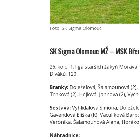
Foto: SK Sigma Olomouc
SK Sigma Olomouc MŽ – MSK Břecl
26. kolo 1. liga starších žákyň Morava
Diváků: 120
Branky:
Doleželová, Šalamounová (2), V
Trnková (2), Hejlová, Jahnová (2), Vyc
Sestava:
Vyhlídalová Simona, Doležel
Gavendová Eliška (K), Vaculíková Barb
Veronika, Šalamounová Alena, Horákov
Náhradnice: