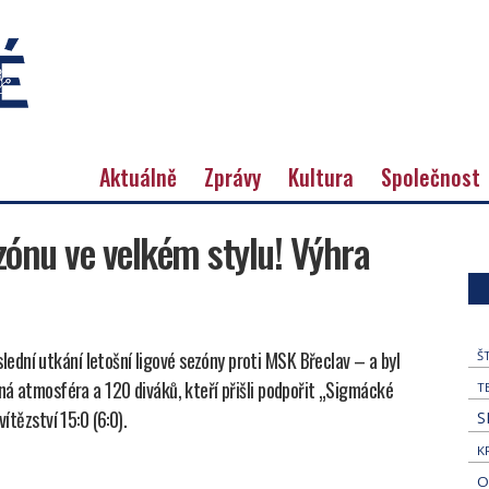
Aktuálně
Zprávy
Kultura
Společnost
ónu ve velkém stylu! Výhra
dní utkání letošní ligové sezóny proti MSK Břeclav – a byl
Š
mná atmosféra a 120 diváků, kteří přišli podpořit „Sigmácké
T
ítězství 15:0 (6:0).
S
K
O