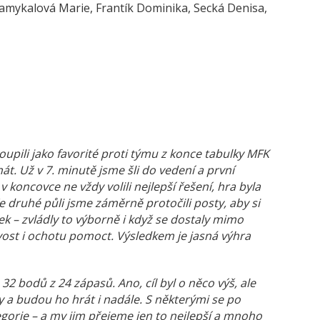
amykalová Marie, Frantík Dominika, Secká Denisa,
upili jako favorité proti týmu z konce tabulky MFK
át. Už v 7. minutě jsme šli do vedení a první
v koncovce ne vždy volili nejlepší řešení, hra byla
 druhé půli jsme záměrně protočili posty, aby si
k – zvládly to výborně i když se dostaly mimo
vost i ochotu pomoct. Výsledkem je jasná výhra
2 bodů z 24 zápasů. Ano, cíl byl o něco výš, ale
aly a budou ho hrát i nadále. S některými se po
egorie – a my jim přejeme jen to nejlepší a mnoho