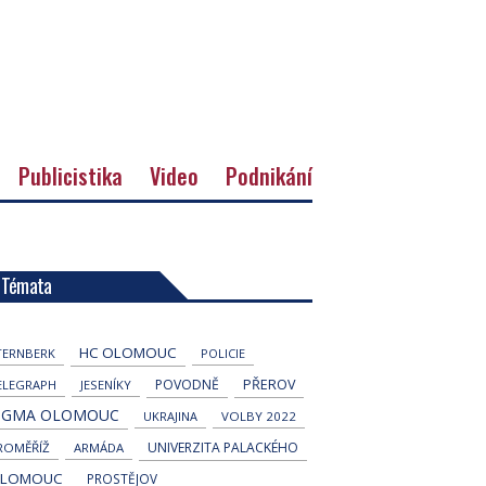
Publicistika
Video
Podnikání
Témata
HC OLOMOUC
TERNBERK
POLICIE
POVODNĚ
PŘEROV
ELEGRAPH
JESENÍKY
IGMA OLOMOUC
UKRAJINA
VOLBY 2022
UNIVERZITA PALACKÉHO
ROMĚŘÍŽ
ARMÁDA
LOMOUC
PROSTĚJOV