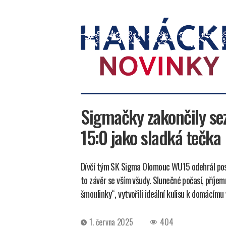
Hanácké
novinky
Sigmačky zakončily sez
15:0 jako sladká tečka
Dívčí tým SK Sigma Olomouc WU15 odehrál posle
to závěr se vším všudy. Slunečné počasí, příje
šmoulinky“, vytvořili ideální kulisu k domácímu v
Datum
1. června 2025
404