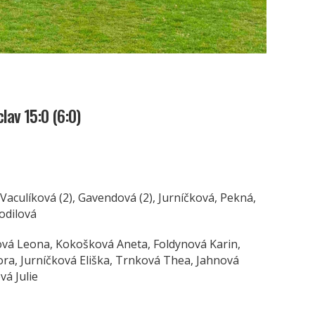
av 15:0 (6:0)
aculíková (2), Gavendová (2), Jurníčková, Pekná,
hodilová
ová Leona, Kokošková Aneta, Foldynová Karin,
ora, Jurníčková Eliška, Trnková Thea, Jahnová
á Julie