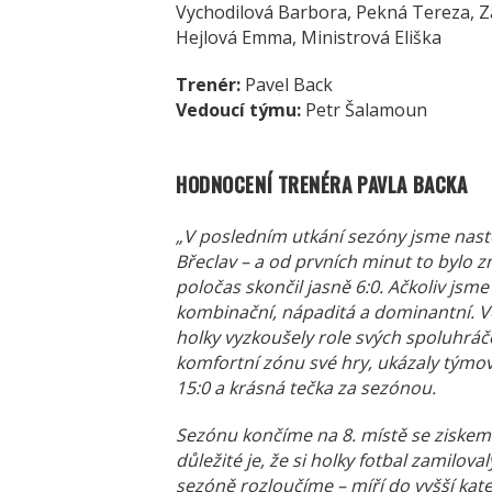
Vychodilová Barbora, Pekná Tereza, Z
Hejlová Emma, Ministrová Eliška
Trenér:
Pavel Back
Vedoucí týmu:
Petr Šalamoun
HODNOCENÍ TRENÉRA PAVLA BACKA
„V posledním utkání sezóny jsme nasto
Břeclav – a od prvních minut to bylo zn
poločas skončil jasně 6:0. Ačkoliv jsme 
kombinační, nápaditá a dominantní. Ve
holky vyzkoušely role svých spoluhráče
komfortní zónu své hry, ukázaly týmo
15:0 a krásná tečka za sezónou.
Sezónu končíme na 8. místě se ziskem 3
důležité je, že si holky fotbal zamilov
sezóně rozloučíme – míří do vyšší kat