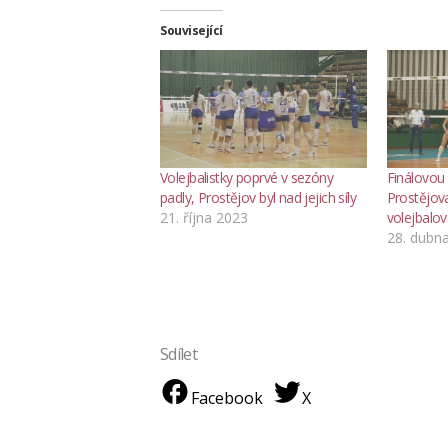
Související
Volejbalistky poprvé v sezóny
Finálovou 
padly, Prostějov byl nad jejich síly
Prostějov
21. října 2023
volejbalov
28. dubn
Sdílet
Facebook
X