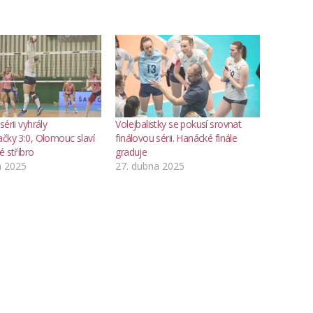
sérii vyhrály
Volejbalistky se pokusí srovnat
ačky 3:0, Olomouc slaví
finálovou sérii. Hanácké finále
é stříbro
graduje
a 2025
27. dubna 2025