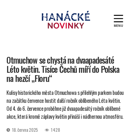
MENU
Hanácké
novinky
Otmuchow se chystá na dvaapadesáté
Léto květin. Tisíce Čechů míří do Polska
na hezčí „Floru“
Kulisy historického města Otmuchowa s přilehlým parkem budou
na začátku července hostit další ročník oblíbeného Léta květin.
Od 4. do 6. července proběhne již dvaapadesátý ročník oblíbené
akce, která kromě záplavy květin přináší i nádhernou atmosféru.
Datum
18. června 2025
1 428