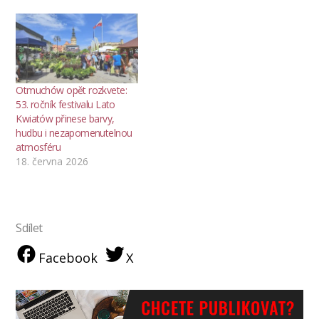
Otmuchów opět rozkvete:
53. ročník festivalu Lato
Kwiatów přinese barvy,
hudbu i nezapomenutelnou
atmosféru
18. června 2026
Sdílet
Facebook
X