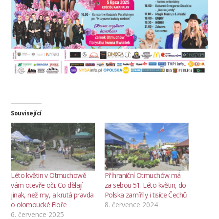
Související
Léto květin v Otmuchowě
Příhraniční Otmuchów má
vám otevře oči. Co dělají
za sebou 51. Léto květin, do
jinak, než my, a krutá pravda
Polska zamířily i tisíce Čechů
o olomoucké Floře
8. července 2024
6. července 2025