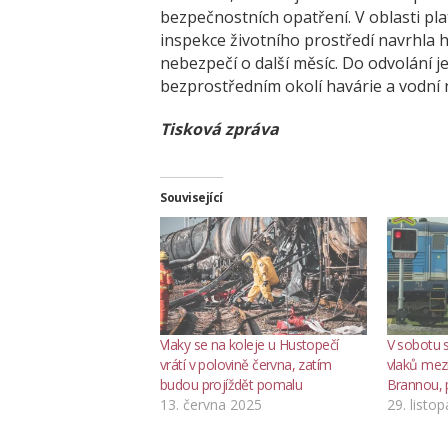
bezpečnostních opatření. V oblasti pla
inspekce životního prostředí navrhla
nebezpečí o další měsíc. Do odvolání je
bezprostředním okolí havárie a vodní n
Tisková zpráva
Související
Vlaky se na koleje u Hustopečí
V sobotu 
vrátí v polovině června, zatím
vlaků mez
budou projíždět pomalu
Brannou, 
13. června 2025
29. listo