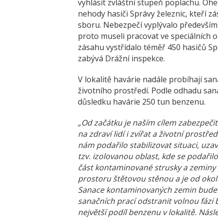
vyhlásit zvláštní stupeň poplachu. Oheň
nehody hasiči Správy železnic, kteří zá
sboru. Nebezpečí vyplývalo především z
proto museli pracovat ve speciálních o
zásahu vystřídalo téměř 450 hasičů Sp
zabývá Drážní inspekce.
V lokalitě havárie nadále probíhají s
životního prostředí. Podle odhadu sana
důsledku havárie 250 tun benzenu.
„Od začátku je naším cílem zabezpečit
na zdraví lidí i zvířat a životní prostř
nám podařilo stabilizovat situaci, uza
tzv. izolovanou oblast, kde se podařil
část kontaminované strusky a zeminy z
prostoru štětovou stěnou a je od oko
Sanace kontaminovaných zemin bude so
sanačních prací odstranit volnou fázi
největší podíl benzenu v lokalitě. Ná