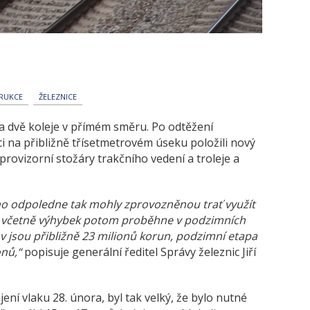
RUKCE
ŽELEZNICE
la dvě koleje v přímém směru. Po odtěžení
i na přibližně třísetmetrovém úseku položili nový
 provizorní stožáry trakčního vedení a troleje a
ího odpoledne tak mohly zprovozněnou trať využít
ce včetně výhybek potom proběhne v podzimních
v jsou přibližně 23 milionů korun, podzimní etapa
onů,“
popisuje generální ředitel Správy železnic Jiří
ení vlaku 28. února, byl tak velký, že bylo nutné