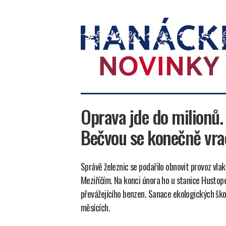
Hanácké
novinky
Oprava jde do milionů.
Bečvou se konečně vrac
Správě železnic se podařilo obnovit provoz vla
Meziříčím. Na konci února ho u stanice Hustop
převážejícího benzen. Sanace ekologických ško
měsících.