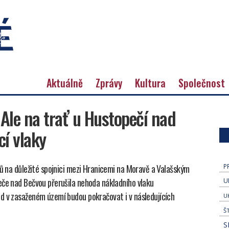
Aktuálně
Zprávy
Kultura
Společnost
 Ale na trať u Hustopečí nad
í vlaky
ků na důležité spojnici mezi Hranicemi na Moravě a Valašským
P
eče nad Bečvou přerušila nehoda nákladního vlaku
U
d v zasaženém území budou pokračovat i v následujících
U
Š
S