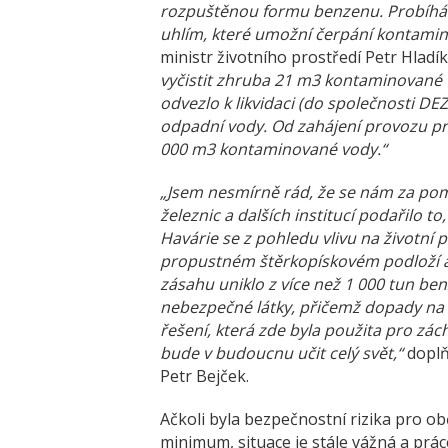
rozpuštěnou formu benzenu. Probíhá ta
uhlím, které umožní čerpání kontami
ministr životního prostředí Petr Hladí
vyčistit zhruba 21 m3 kontaminované 
odvezlo k likvidaci (do společnosti D
odpadní vody. Od zahájení provozu pro
000 m3 kontaminované vody.“
„Jsem nesmírně rád, že se nám za po
železnic a dalších institucí podařilo 
Havárie se z pohledu vlivu na životní 
propustném štěrkopískovém podloží a
zásahu uniklo z více než 1 000 tun b
nebezpečné látky, přičemž dopady na o
řešení, která zde byla použita pro zác
bude v budoucnu učit celý svět,“
doplň
Petr Bejček.
Ačkoli byla bezpečnostní rizika pro o
minimum, situace je stále vážná a prác