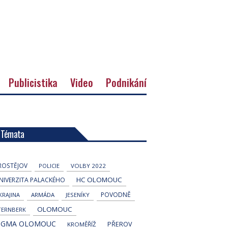
Publicistika
Video
Podnikání
Témata
ROSTĚJOV
POLICIE
VOLBY 2022
HC OLOMOUC
NIVERZITA PALACKÉHO
POVODNĚ
KRAJINA
ARMÁDA
JESENÍKY
OLOMOUC
TERNBERK
IGMA OLOMOUC
PŘEROV
KROMĚŘÍŽ