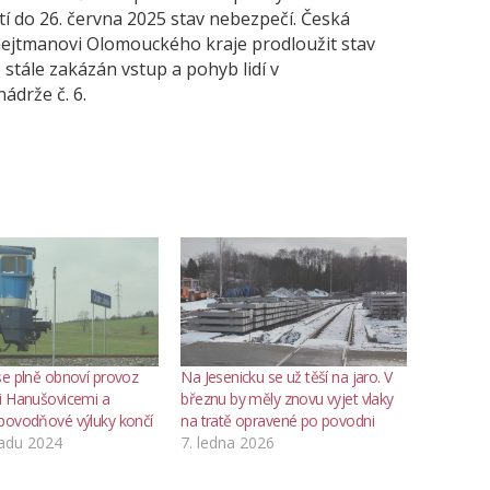
tí do 26. června 2025 stav nebezpečí. Česká
 hejtmanovi Olomouckého kraje prodloužit stav
 stále zakázán vstup a pohyb lidí v
ádrže č. 6.
se plně obnoví provoz
Na Jesenicku se už těší na jaro. V
i Hanušovicemi a
březnu by měly znovu vyjet vlaky
povodňové výluky končí
na tratě opravené po povodni
padu 2024
7. ledna 2026