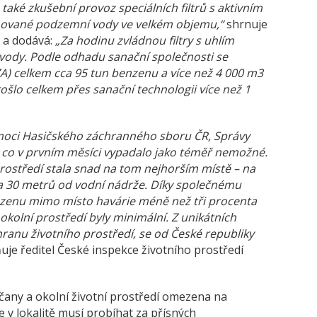
ké zkušební provoz speciálních filtrů s aktivním
nované podzemní vody ve velkém objemu,“
shrnuje
k a dodává:
„Za hodinu zvládnou filtry s uhlím
vody. Podle odhadu sanační společnosti se
EZA) celkem cca 95 tun benzenu a více než 4 000 m3
šlo celkem přes sanační technologii více než 1
moci Hasičského záchranného sboru ČR, Správy
to, co v prvním měsíci vypadalo jako téměř nemožné.
prostředí stala snad na tom nejhorším místě – na
 30 metrů od vodní nádrže. Díky společnému
enzenu mimo místo havárie méně než tři procenta
kolní prostředí byly minimální. Z unikátních
hranu životního prostředí, se od České republiky
uje ředitel České inspekce životního prostředí
bčany a okolní životní prostředí omezena na
e v lokalitě musí probíhat za přísných