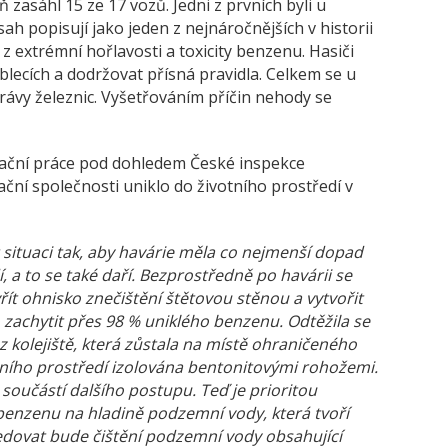
 zasáhl 15 ze 17 vozů. Jedni z prvních byli u
sah popisují jako jeden z nejnáročnějších v historii
 extrémní hořlavosti a toxicity benzenu. Hasiči
blecích a dodržovat přísná pravidla. Celkem se u
rávy železnic. Vyšetřováním příčin nehody se
anační práce pod dohledem České inspekce
ční společnosti uniklo do životního prostředí v
 situaci tak, aby havárie měla co nejmenší dopad
edí, a to se také daří. Bezprostředně po havárii se
vřít ohnisko znečištění štětovou stěnou a vytvořit
o zachytit přes 98 % uniklého benzenu. Odtěžila se
 kolejiště, která zůstala na místě ohraničeného
lního prostředí izolována bentonitovými rohožemi.
učástí dalšího postupu. Teď je prioritou
 benzenu na hladině podzemní vody, která tvoří
sledovat bude čištění podzemní vody obsahující