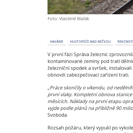
Foto: Vlastimil Blaťák
HAVÁRIE
HUSTOPEČE NAD BEČVOU
REKONST
V první fázi Správa železnic zprovozni
kontaminované zeminy pod tratí dělníc
železniční spodek a svršek, instalovali
obnovili zabezpečovací zařízení trati.
„Práce skončily o víkendu, od neděln
první vlaky. Kompletní obnova stani
měsících. Náklady na první etapu opra
vyjde podle plánů na přibližně 90 mili
Svoboda.
Rozsah požáru, který vypukl po vykolej