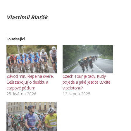
Vlastimil Blaťák
Související
Závod míru klepe na dveře.
Czech Tour je tady. Kudy
Češi zabojují o desítku a
pojede a jaké jezdce uvidíte
etapové pódium
v pelotonu?
25. května 2026
12. srpna 2025