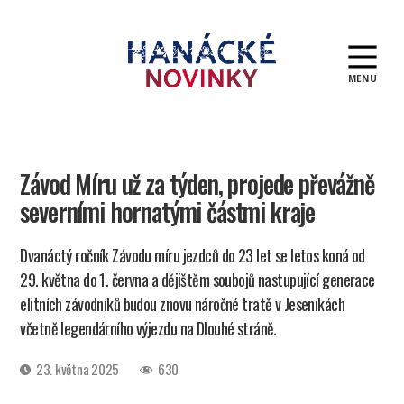
MENU
Hanácké
novinky
Závod Míru už za týden, projede převážně
severními hornatými částmi kraje
Dvanáctý ročník Závodu míru jezdců do 23 let se letos koná od
29. května do 1. června a dějištěm soubojů nastupující generace
elitních závodníků budou znovu náročné tratě v Jeseníkách
včetně legendárního výjezdu na Dlouhé stráně.
Datum
23. května 2025
630
příspěvku