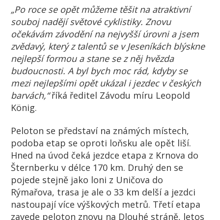
„Po roce se opět můžeme těšit na atraktivní
souboj nadějí světové cyklistiky. Znovu
očekávám závodění na nejvyšší úrovni a jsem
zvědavý, který z talentů se v Jeseníkách blýskne
nejlepší formou a stane se z něj hvězda
budoucnosti. A byl bych moc rád, kdyby se
mezi nejlepšími opět ukázal i jezdec v českých
barvách,“
říká ředitel Závodu míru Leopold
König.
Peloton se představí na známých místech,
podoba etap se oproti loňsku ale opět liší.
Hned na úvod čeká jezdce etapa z Krnova do
Šternberku v délce 170 km. Druhý den se
pojede stejně jako loni z Uničova do
Rýmařova, trasa je ale o 33 km delší a jezdci
nastoupají více výškových metrů. Třetí etapa
zavede peloton znovu na Dlouhé stráně, letos