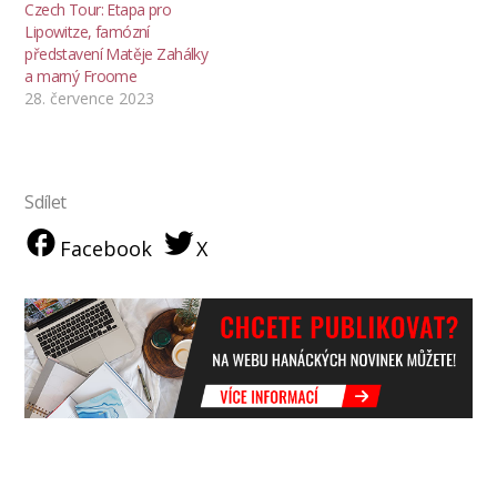
Czech Tour: Etapa pro
Lipowitze, famózní
představení Matěje Zahálky
a marný Froome
28. července 2023
Sdílet
Facebook
X