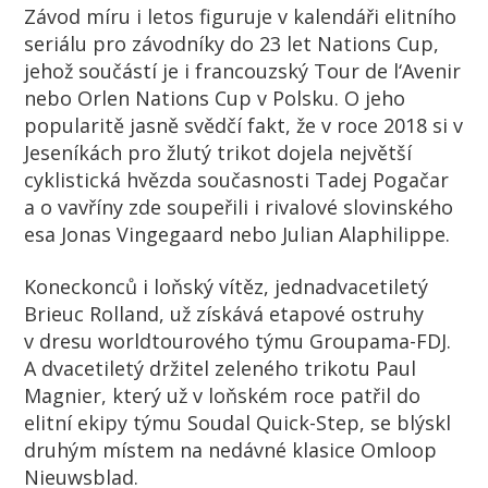
Závod míru i letos figuruje v kalendáři elitního
seriálu pro závodníky do 23 let Nations Cup,
jehož součástí je i francouzský Tour de l‘Avenir
nebo Orlen Nations Cup v Polsku. O jeho
popularitě jasně svědčí fakt, že v roce 2018 si v
Jeseníkách pro žlutý trikot dojela největší
cyklistická hvězda současnosti Tadej Pogačar
a o vavříny zde soupeřili i rivalové slovinského
esa Jonas Vingegaard nebo Julian Alaphilippe.
Koneckonců i loňský vítěz, jednadvacetiletý
Brieuc Rolland, už získává etapové ostruhy
v dresu worldtourového týmu Groupama-FDJ.
A dvacetiletý držitel zeleného trikotu Paul
Magnier, který už v loňském roce patřil do
elitní ekipy týmu Soudal Quick-Step, se blýskl
druhým místem na nedávné klasice Omloop
Nieuwsblad.