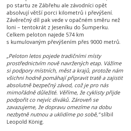
po startu ze Zábřehu ale závodníci opět
absolvují větší porci kilometrů i převýšení.
Závěrečný díl pak vede v opačném směru než
loni – tentokrát z Jeseníku do Šumperku.
Celkem peloton najede 574 km
s kumulovaným převýšením přes 9000 metrů.
„Peloton letos pojede tradičními místy
prostřednictvím nově navržených etap. Vážíme
si podpory místních, měst a krajů, protože nám
všichni hodně pomáhají připravit tratě a zajistit
absolutně bezpečný závod, což je pro nás
mimořádně důležité. Věříme, že cyklisty přijde
podpořit co nejvíc diváků. Zároveň se
zavazujeme, že dopravu omezíme na dobu
nezbytně nutnou a uklidíme po sobě,”
slíbil
Leopold König.