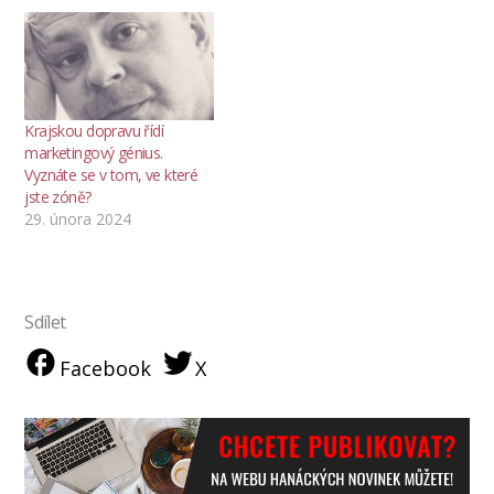
Krajskou dopravu řídí
marketingový génius.
Vyznáte se v tom, ve které
jste zóně?
29. února 2024
Sdílet
Facebook
X