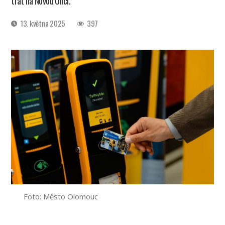
trať na Novou Ulici.
Datum
13. května 2025
397
příspěvku
Foto: Město Olomouc