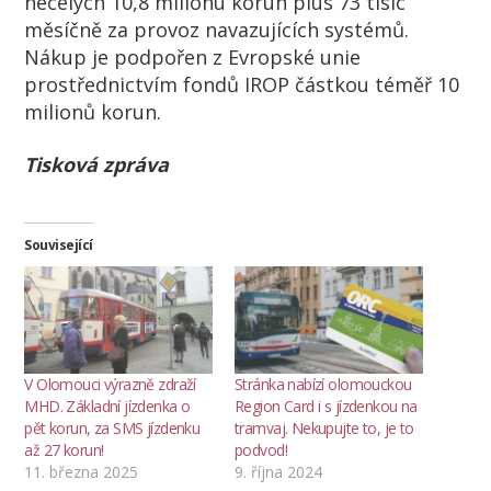
necelých 10,8 milionu korun plus 73 tisíc
měsíčně za provoz navazujících systémů.
Nákup je podpořen z Evropské unie
prostřednictvím fondů IROP částkou téměř 10
milionů korun.
Tisková zpráva
Související
V Olomouci výrazně zdraží
Stránka nabízí olomouckou
MHD. Základní jízdenka o
Region Card i s jízdenkou na
pět korun, za SMS jízdenku
tramvaj. Nekupujte to, je to
až 27 korun!
podvod!
11. března 2025
9. října 2024