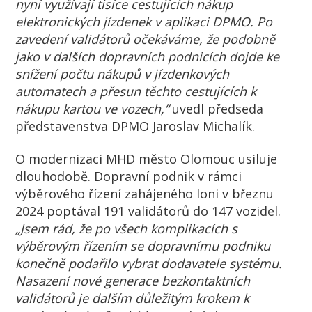
nyní využívají tisíce cestujících nákup
elektronických jízdenek v aplikaci DPMO. Po
zavedení validátorů očekáváme, že podobně
jako v dalších dopravních podnicích dojde ke
snížení počtu nákupů v jízdenkových
automatech a přesun těchto cestujících k
nákupu kartou ve vozech,“
uvedl předseda
představenstva DPMO Jaroslav Michalík.
O modernizaci MHD město Olomouc usiluje
dlouhodobě. Dopravní podnik v rámci
výběrového řízení zahájeného loni v březnu
2024 poptával 191 validátorů do 147 vozidel.
„Jsem rád, že po všech komplikacích s
výběrovým řízením se dopravnímu podniku
konečně podařilo vybrat dodavatele systému.
Nasazení nové generace bezkontaktních
validátorů je dalším důležitým krokem k