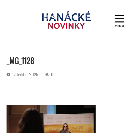
MENU
Hanácké
novinky
_MG_1128
Datum
17. května 2025
0
příspěvku