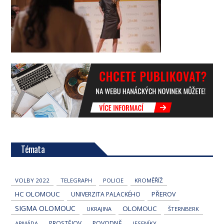
Témata
VOLBY 2022
TELEGRAPH
POLICIE
KROMĚŘÍŽ
HC OLOMOUC
UNIVERZITA PALACKÉHO
PŘEROV
SIGMA OLOMOUC
OLOMOUC
UKRAJINA
ŠTERNBERK
PROSTĚJOV
POVODNĚ
ARMÁDA
JESENÍKY