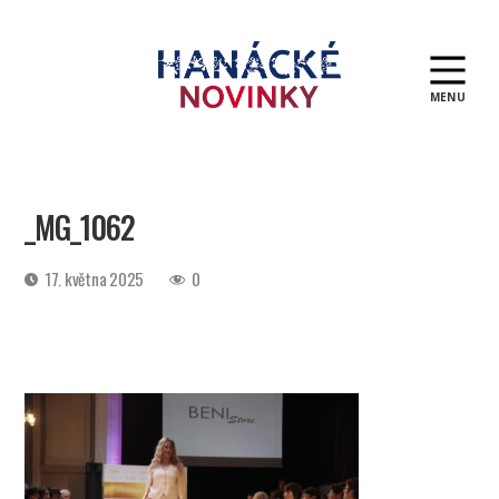
MENU
Hanácké
novinky
_MG_1062
Datum
17. května 2025
0
příspěvku