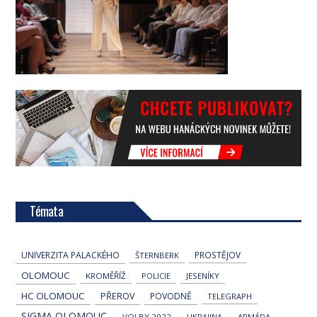
Témata
UNIVERZITA PALACKÉHO
PROSTĚJOV
ŠTERNBERK
OLOMOUC
KROMĚŘÍŽ
POLICIE
JESENÍKY
HC OLOMOUC
PŘEROV
POVODNĚ
TELEGRAPH
SIGMA OLOMOUC
VOLBY 2022
UKRAJINA
ARMÁDA