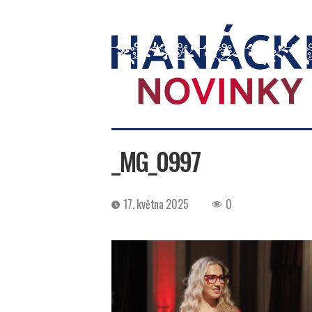
Hanácké
novinky
_MG_0997
Datum
17. května 2025
0
příspěvku