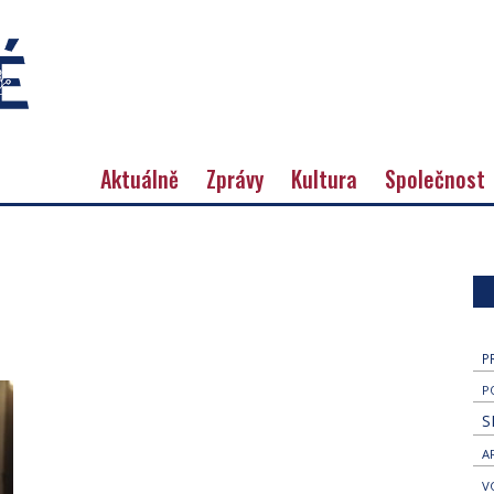
Aktuálně
Zprávy
Kultura
Společnost
P
P
S
A
V