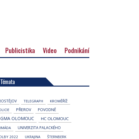
Publicistika
Video
Podnikání
Témata
ROSTĚJOV
TELEGRAPH
KROMĚŘÍŽ
PŘEROV
POVODNĚ
OLICIE
IGMA OLOMOUC
HC OLOMOUC
UNIVERZITA PALACKÉHO
RMÁDA
OLBY 2022
UKRAJINA
ŠTERNBERK