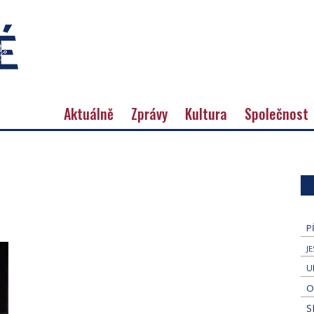
Aktuálně
Zprávy
Kultura
Společnost
P
J
U
O
S