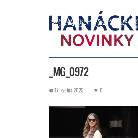
Hanácké
novinky
_MG_0972
Datum
17. května 2025
0
příspěvku