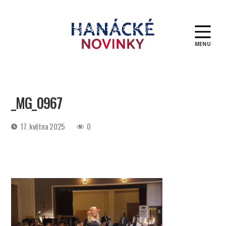
MENU
Hanácké
novinky
_MG_0967
Datum
17. května 2025
0
příspěvku