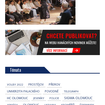
Témata
PROSTĚJOV
PŘEROV
VOLBY 2022
UNIVERZITA PALACKÉHO
POVODNĚ
TELEGRAPH
SIGMA OLOMOUC
HC OLOMOUC
JESENÍKY
POLICIE
OLOMOUC
ARMÁDA
UKRAJINA
KROMĚŘÍŽ
ŠTERNBERK