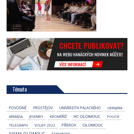
Témata
POVODNĚ
PROSTĚJOV
UNIVERZITA PALACKÉHO
UKRAJINA
HC OLOMOUC
ARMÁDA
JESENÍKY
KROMĚŘÍŽ
POLICIE
OLOMOUC
PŘEROV
TELEGRAPH
VOLBY 2022
SIGMA OLOMOUC
ŠTERNBERK