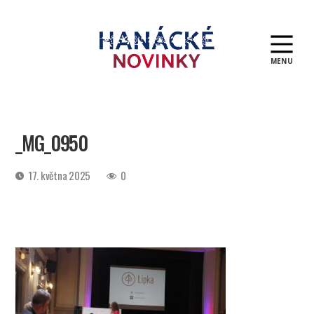
MENU
Hanácké
novinky
_MG_0950
Datum
17. května 2025
0
příspěvku