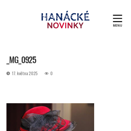
MENU
Hanácké
novinky
_MG_0925
Datum
17. května 2025
0
příspěvku