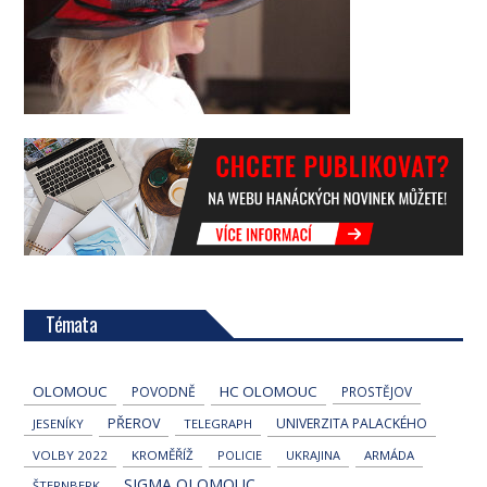
Témata
OLOMOUC
HC OLOMOUC
POVODNĚ
PROSTĚJOV
PŘEROV
UNIVERZITA PALACKÉHO
JESENÍKY
TELEGRAPH
VOLBY 2022
KROMĚŘÍŽ
POLICIE
UKRAJINA
ARMÁDA
SIGMA OLOMOUC
ŠTERNBERK