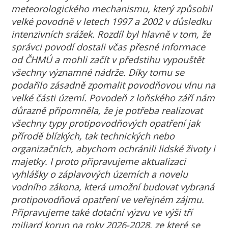
meteorologického mechanismu, který způsobil
velké povodně v letech 1997 a 2002 v důsledku
intenzivních srážek. Rozdíl byl hlavně v tom, že
správci povodí dostali včas přesné informace
od ČHMÚ a mohli začít v předstihu vypouštět
všechny významné nádrže. Díky tomu se
podařilo zásadně zpomalit povodňovou vlnu na
velké části území. Povodeň z loňského září nám
důrazně připomněla, že je potřeba realizovat
všechny typy protipovodňových opatření jak
přírodě blízkých, tak technických nebo
organizačních, abychom ochránili lidské životy i
majetky. I proto připravujeme aktualizaci
vyhlášky o záplavových územích a novelu
vodního zákona, která umožní budovat vybraná
protipovodňová opatření ve veřejném zájmu.
Připravujeme také dotační výzvu ve výši tří
miliard korun na roky 2026-2028, ze které se