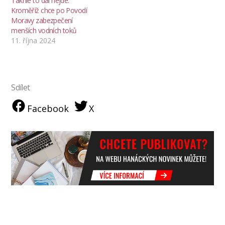
Takhle to dál nejde:
Kroměříž chce po Povodí
Moravy zabezpečení
menších vodních toků
11. října 2024
Sdílet
Facebook
X