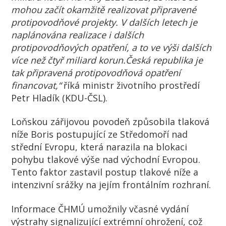
mohou začít okamžitě realizovat připravené
protipovodňové projekty. V dalších letech je
naplánována realizace i dalších
protipovodňových opatření, a to ve výši dalších
více než čtyř miliard korun.Česká republika je
tak připravená protipovodňová opatření
financovat,“
říká ministr životního prostředí
Petr Hladík (KDU-ČSL).
Loňskou zářijovou povodeň způsobila tlaková
níže Boris postupující ze Středomoří nad
střední Evropu, která narazila na blokaci
pohybu tlakové výše nad východní Evropou.
Tento faktor zastavil postup tlakové níže a
intenzivní srážky na jejím frontálním rozhraní.
Informace ČHMÚ umožnily včasné vydání
výstrahy signalizující extrémní ohrožení, což