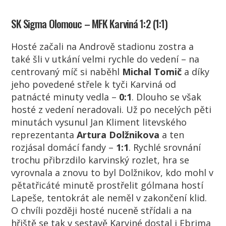
SK Sigma Olomouc – MFK Karviná 1:2 (1:1)
Hosté začali na Andrově stadionu zostra a
také šli v utkání velmi rychle do vedení – na
centrovaný míč si naběhl
Michal Tomič
a díky
jeho povedené střele k tyči Karviná od
patnácté minuty vedla –
0:1
. Dlouho se však
hosté z vedení neradovali. Už po necelých pěti
minutách vysunul Jan Kliment litevského
reprezentanta
Artura Dolžnikova
a ten
rozjásal domácí fandy –
1:1
. Rychlé srovnání
trochu přibrzdilo karvinský rozlet, hra se
vyrovnala a znovu to byl Dolžnikov, kdo mohl v
pětatřicáté minutě prostřelit gólmana hostí
Lapeše, tentokrát ale neměl v zakončení klid.
O chvíli později hosté nuceně střídali a na
hřiště se tak v sestavě Karviné dostal i
Ebrima