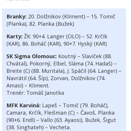
Branky:
20. Dolžnikov (Kliment) – 15. Tomič
(Planka), 82. Planka (Bužek)
Karty:
ŽK:
90+4. Langer (OLO) – 52. Krčík
(KAR), 86. Boháč (KAR), 90+7. Hyský (KAR)
SK Sigma Olomouc:
Koutný – Slavíček (88.
Chvátal), Pokorný, Elbel, Sláma (74. Hadaš) –
Breite (C) (88. Muritala), J. Spáčil (64. Langer) –
Navrátil (64. Šíp), Zorvan, Dolžnikov (74.
Amasi) – Kliment.
Trenér:
Tomáš Janotka
MFK Karviná:
Lapeš – Tomič (79. Boháč),
Camara, Krčík, Fleišman (C) – Čavoš, Planka
(90+6. Endl) – Vallo (63. Ayaosi), Bužek, Šigut
(38. Singhateh) – Vecheta.