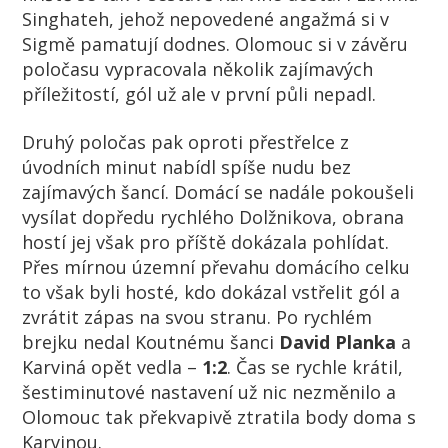
Singhateh
, jehož nepovedené angažmá si v
Sigmě pamatují dodnes. Olomouc si v závěru
poločasu vypracovala několik zajímavých
příležitostí, gól už ale v první půli nepadl.
Druhý poločas pak oproti přestřelce z
úvodních minut nabídl spíše nudu bez
zajímavých šancí. Domácí se nadále pokoušeli
vysílat dopředu rychlého Dolžnikova, obrana
hostí jej však pro příště dokázala pohlídat.
Přes mírnou územní převahu domácího celku
to však byli hosté, kdo dokázal vstřelit gól a
zvrátit zápas na svou stranu. Po rychlém
brejku nedal Koutnému šanci
David Planka
a
Karviná opět vedla –
1:2
. Čas se rychle krátil,
šestiminutové nastavení už nic nezměnilo a
Olomouc tak překvapivě ztratila body doma s
Karvinou.