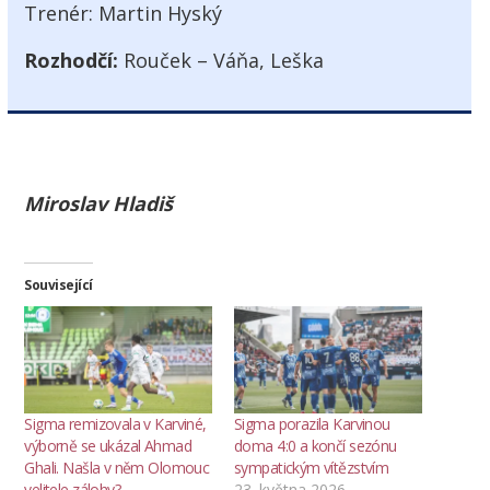
Trenér:
Martin Hyský
Rozhodčí:
Rouček – Váňa, Leška
Miroslav Hladiš
Související
Sigma remizovala v Karviné,
Sigma porazila Karvinou
výborně se ukázal Ahmad
doma 4:0 a končí sezónu
Ghali. Našla v něm Olomouc
sympatickým vítězstvím
velitele zálohy?
23. května 2026