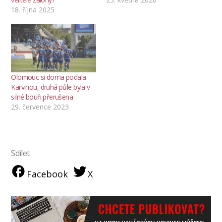
18. října 2025
Olomouc si doma podala
Karvinou, druhá půle byla v
silné bouři přerušena
29. července 2023
Sdílet
Facebook
X