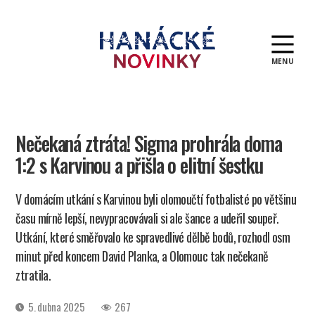
MENU
Hanácké
novinky
Nečekaná ztráta! Sigma prohrála doma
1:2 s Karvinou a přišla o elitní šestku
V domácím utkání s Karvinou byli olomoučtí fotbalisté po většinu
času mírně lepší, nevypracovávali si ale šance a udeřil soupeř.
Utkání, které směřovalo ke spravedlivé dělbě bodů, rozhodl osm
minut před koncem David Planka, a Olomouc tak nečekaně
ztratila.
Datum
5. dubna 2025
267