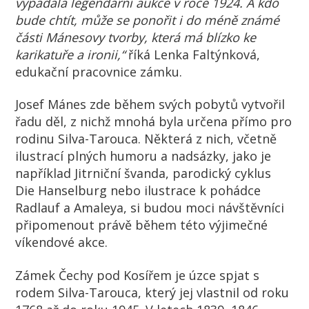
vypadala legendární aukce v roce 1924. A kdo
bude chtít, může se ponořit i do méně známé
části Mánesovy tvorby, která má blízko ke
karikatuře a ironii,“
říká Lenka Faltýnková,
edukační pracovnice zámku.
Josef Mánes zde během svých pobytů vytvořil
řadu děl, z nichž mnohá byla určena přímo pro
rodinu Silva-Tarouca. Některá z nich, včetně
ilustrací plných humoru a nadsázky, jako je
například Jitrniční švanda, parodický cyklus
Die Hanselburg nebo ilustrace k pohádce
Radlauf a Amaleya, si budou moci návštěvníci
připomenout právě během této výjimečné
víkendové akce.
Zámek Čechy pod Kosířem je úzce spjat s
rodem Silva-Tarouca, který jej vlastnil od roku