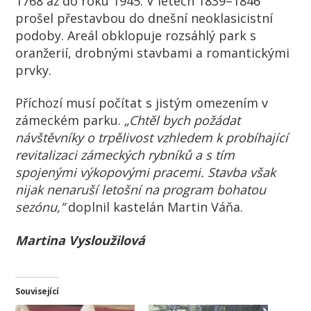
1768 až do roku 1945. V letech 1839–1846
prošel přestavbou do dnešní neoklasicistní
podoby. Areál obklopuje rozsáhlý park s
oranžerií, drobnými stavbami a romantickými
prvky.
Příchozí musí počítat s jistým omezením v
zámeckém parku.
„Chtěl bych požádat
návštěvníky o trpělivost vzhledem k probíhající
revitalizaci zámeckých rybníků a s tím
spojenými výkopovými pracemi. Stavba však
nijak nenaruší letošní na program bohatou
sezónu,”
doplnil kastelán Martin Váňa.
Martina Vysloužilová
Související