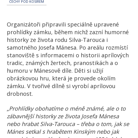
ČECHY POD KOSÍŘEM
Organizátoři připravili speciálně upravené
prohlídky zámku, během nichž zazní humorné
historky ze života rodu Silva-Tarouca i
samotného Josefa Mánesa. Po areálu rozmístí
stanoviště s informacemi o historii aprílových
tradic, známých žertech, pranostikách a o
humoru v Mánesově díle. Děti si užijí
obrázkovou hru, která je provede okolím
zámku. V tvořivé dílně si vyrobí aprílovou
drobnost.
„Prohlídky obohatíme o méně známé, ale o to
zábavnější historky ze života Josefa Mánesa
nebo hrabat Silva-Tarouca – třeba o tom, jak se
Mánes setkal s hrabětem Kinským nebo jak