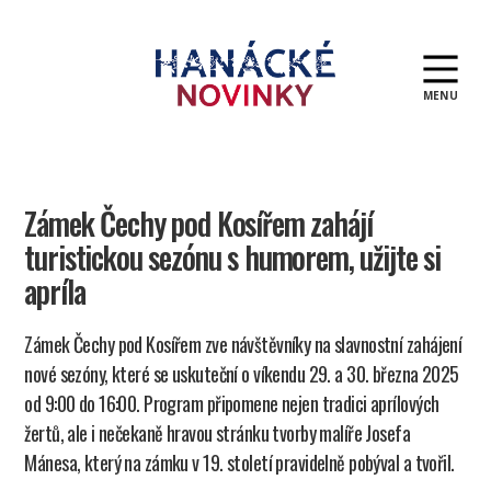
MENU
Hanácké
novinky
Zámek Čechy pod Kosířem zahájí
turistickou sezónu s humorem, užijte si
apríla
Zámek Čechy pod Kosířem zve návštěvníky na slavnostní zahájení
nové sezóny, které se uskuteční o víkendu 29. a 30. března 2025
od 9:00 do 16:00. Program připomene nejen tradici aprílových
žertů, ale i nečekaně hravou stránku tvorby malíře Josefa
Mánesa, který na zámku v 19. století pravidelně pobýval a tvořil.