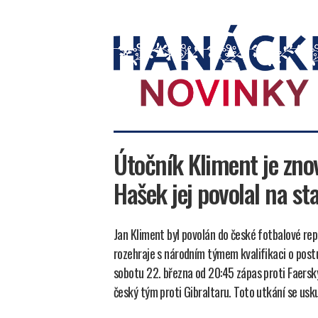
Hanácké
novinky
Útočník Kliment je znov
Hašek jej povolal na st
Jan Kliment byl povolán do české fotbalové re
rozehraje s národním týmem kvalifikaci o post
sobotu 22. března od 20:45 zápas proti Faersk
český tým proti Gibraltaru. Toto utkání se usk