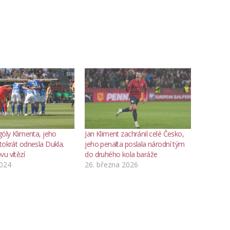
góly Klimenta, jeho
Jan Kliment zachránil celé Česko,
tokrát odnesla Dukla.
jeho penalta poslala národní tým
u vítězí
do druhého kola baráže
2024
26. března 2026