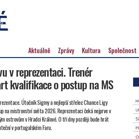
Aktuálně
Zprávy
Kultura
Společnost
u v reprezentaci. Trenér
art kvalifikace o postup na MS
H
prezentace. Útočník Sigmy a nejlepší střelec Chance Ligy
up na mistrovství světa 2026. Reprezentaci čeká nejprve v
U
ým ostrovům v Hradci Králové. O tři dny později bude hrát
S
uteční v portugalském Faru.
P
O