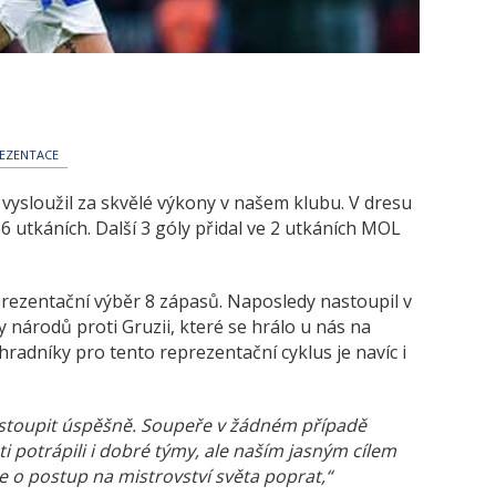
EZENTACE
vysloužil za skvělé výkony v našem klubu. V dresu
 16 utkáních. Další 3 góly přidal ve 2 utkáních MOL
rezentační výběr 8 zápasů. Naposledy nastoupil v
 národů proti Gruzii, které se hrálo u nás na
radníky pro tento reprezentační cyklus je navíc i
vstoupit úspěšně. Soupeře v žádném případě
potrápili i dobré týmy, ale naším jasným cílem
e o postup na mistrovství světa poprat,“