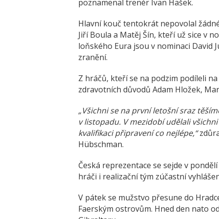
poznamenal trenér Ivan Hašek.
Hlavní kouč tentokrát nepovolal žádné
Jiří Boula a Matěj Šín, kteří už sice v n
loňského Eura jsou v nominaci David Ju
zranění.
Z hráčů, kteří se na podzim podíleli na
zdravotních důvodů Adam Hložek, Marti
„Všichni se na první letošní sraz těš
v listopadu. V mezidobí udělali všich
kvalifikaci připravení co nejlépe,“
zdůra
Hübschman.
Česká reprezentace se sejde v pondělí
hráči i realizační tým zúčastní vyhláše
V pátek se mužstvo přesune do Hradce
Faerským ostrovům. Hned den nato odl