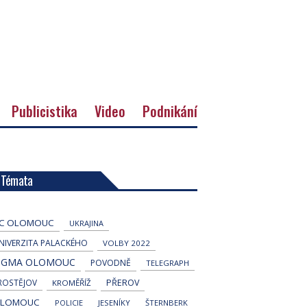
Publicistika
Video
Podnikání
Témata
C OLOMOUC
UKRAJINA
NIVERZITA PALACKÉHO
VOLBY 2022
IGMA OLOMOUC
POVODNĚ
TELEGRAPH
ROSTĚJOV
PŘEROV
KROMĚŘÍŽ
LOMOUC
POLICIE
JESENÍKY
ŠTERNBERK