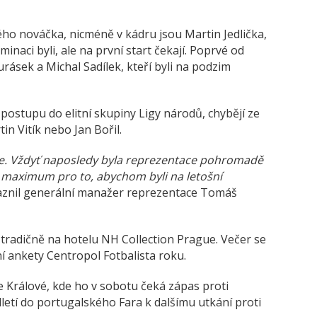
ho nováčka, nicméně v kádru jsou Martin Jedlička,
ominaci byli, ale na první start čekají. Poprvé od
rásek a Michal Sadílek, kteří byli na podzim
 postupu do elitní skupiny Ligy národů, chybějí ze
n Vitík nebo Jan Bořil.
íme. Vždyť naposledy byla reprezentace pohromadě
ni maximum pro to, abychom byli na letošní
znil generální manažer reprezentace Tomáš
 tradičně na hotelu NH Collection Prague. Večer se
ní ankety Centropol Fotbalista roku.
 Králové, kde ho v sobotu čeká zápas proti
etí do portugalského Fara k dalšímu utkání proti