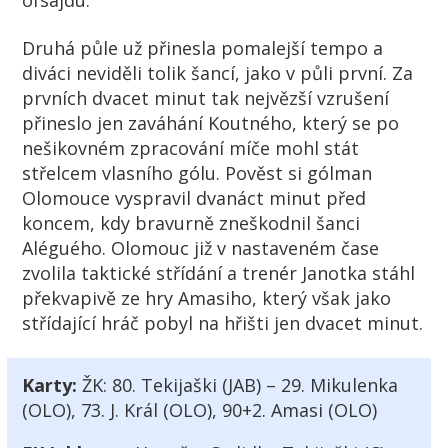
ofsajdu.
Druhá půle už přinesla pomalejší tempo a
diváci neviděli tolik šancí, jako v půli první. Za
prvních dvacet minut tak nejvězší vzrušení
přineslo jen zaváhání Koutného, který se po
nešikovném zpracování míče mohl stát
střelcem vlasního gólu. Pověst si gólman
Olomouce vyspravil dvanáct minut před
koncem, kdy bravurně zneškodnil šanci
Aléguého. Olomouc již v nastaveném čase
zvolila taktické střídání a trenér Janotka stáhl
překvapivě ze hry Amasiho, který však jako
střídající hráč pobyl na hřišti jen dvacet minut.
Karty:
ŽK:
80. Tekijaški (JAB) – 29. Mikulenka
(OLO), 73. J. Král (OLO), 90+2. Amasi (OLO)