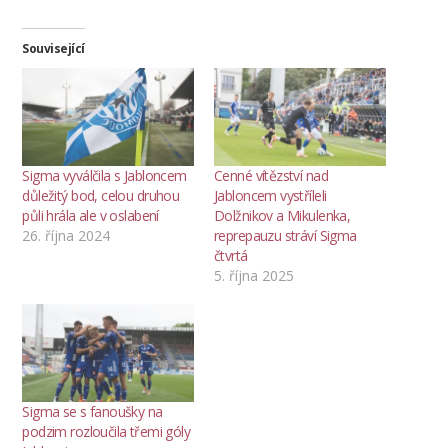
Související
Sigma vyválčila s Jabloncem
Cenné vítězství nad
důležitý bod, celou druhou
Jabloncem vystříleli
půli hrála ale v oslabení
Dolžnikov a Mikulenka,
26. října 2024
reprepauzu stráví Sigma
čtvrtá
5. října 2025
Sigma se s fanoušky na
podzim rozloučila třemi góly