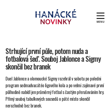
MENU
Hanácké
novinky
Strhující první půle, potom nuda a
fotbalová šeď. Souboj Jablonce a Sigmy
skončil bez branek
Duel Jablonce a olomoucké Sigmy rozehrál v sobotu po poledni
program sedmadvacátéo ligového kola a po velmi zajímavé první
půlhodině nabídl jen průměrný fotbal s častým přerušováním hry.
Přímý souboj tabulkových sousedů o páté místo skončil
nerozhodně bez branek.