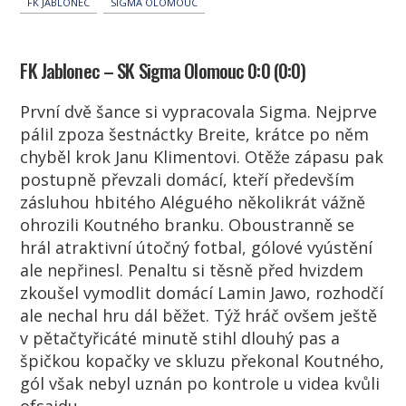
FK JABLONEC
SIGMA OLOMOUC
FK Jablonec – SK Sigma Olomouc 0:0 (0:0)
První dvě šance si vypracovala Sigma. Nejprve
pálil zpoza šestnáctky Breite, krátce po něm
chyběl krok Janu Klimentovi. Otěže zápasu pak
postupně převzali domácí, kteří především
zásluhou hbitého
Alégué
ho několikrát vážně
ohrozili Koutného branku. Oboustranně se
hrál atraktivní útočný fotbal, gólové vyústění
ale nepřinesl. Penaltu si těsně před hvizdem
zkoušel vymodlit domácí Lamin Jawo, rozhodčí
ale nechal hru dál běžet. Týž hráč ovšem ještě
v pětačtyřicáté minutě stihl dlouhý pas a
špičkou kopačky ve skluzu překonal Koutného,
gól však nebyl uznán po kontrole u videa kvůli