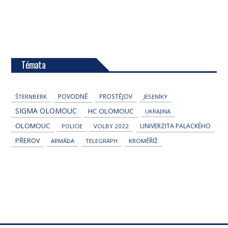
Témata
POVODNĚ
PROSTĚJOV
ŠTERNBERK
JESENÍKY
SIGMA OLOMOUC
HC OLOMOUC
UKRAJINA
OLOMOUC
UNIVERZITA PALACKÉHO
POLICIE
VOLBY 2022
PŘEROV
ARMÁDA
TELEGRAPH
KROMĚŘÍŽ