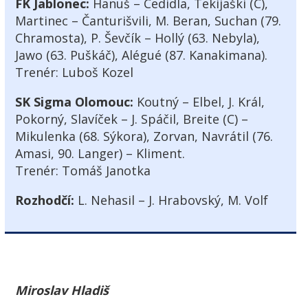
FK Jablonec:
Hanuš – Cedidla, Tekijaški (C),
Martinec – Čanturišvili, M. Beran, Suchan (79.
Chramosta), P. Ševčík – Hollý (63. Nebyla),
Jawo (63. Puškáč), Alégué (87. Kanakimana).
Trenér:
Luboš Kozel
SK Sigma Olomouc:
Koutný – Elbel, J. Král,
Pokorný, Slavíček – J. Spáčil, Breite (C) –
Mikulenka (68. Sýkora), Zorvan, Navrátil (76.
Amasi, 90. Langer) – Kliment.
Trenér:
Tomáš Janotka
Rozhodčí:
L. Nehasil – J. Hrabovský, M. Volf
Miroslav Hladiš