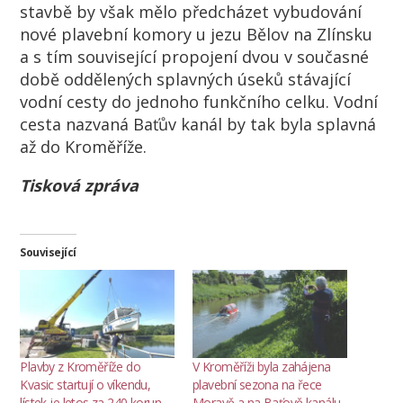
stavbě by však mělo předcházet vybudování
nové plavební komory u jezu Bělov na Zlínsku
a s tím související propojení dvou v současné
době oddělených splavných úseků stávající
vodní cesty do jednoho funkčního celku. Vodní
cesta nazvaná Baťův kanál by tak byla splavná
až do Kroměříže.
Tisková zpráva
Související
Plavby z Kroměříže do
V Kroměříži byla zahájena
Kvasic startují o víkendu,
plavební sezona na řece
lístek je letos za 240 korun
Moravě a na Baťově kanálu