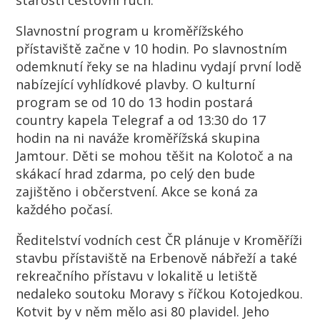
starosti cestovní ruch.
Slavnostní program u kroměřížského
přístaviště začne v 10 hodin. Po slavnostním
odemknutí řeky se na hladinu vydají první lodě
nabízející vyhlídkové plavby. O kulturní
program se od 10 do 13 hodin postará
country kapela Telegraf a od 13:30 do 17
hodin na ni naváže kroměřížská skupina
Jamtour. Děti se mohou těšit na Kolotoč a na
skákací hrad zdarma, po celý den bude
zajištěno i občerstvení. Akce se koná za
každého počasí.
Ředitelství vodních cest ČR plánuje v Kroměříži
stavbu přístaviště na Erbenově nábřeží a také
rekreačního přístavu v lokalitě u letiště
nedaleko soutoku Moravy s říčkou Kotojedkou.
Kotvit by v něm mělo asi 80 plavidel. Jeho