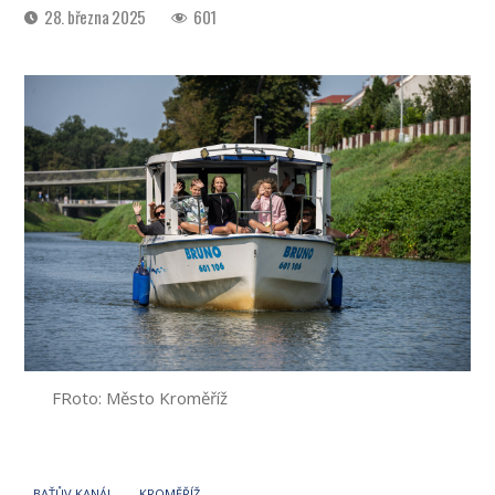
Datum
28. března 2025
601
příspěvku
FRoto: Město Kroměříž
BAŤŮV KANÁL
KROMĚŘÍŽ