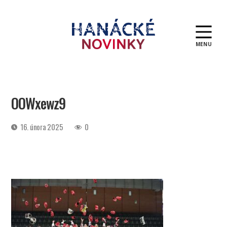
MENU
Hanácké
novinky
OOWxewz9
Datum
16. února 2025
0
příspěvku