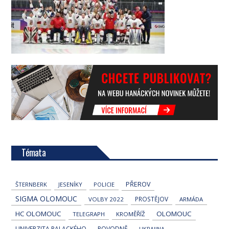
Témata
PŘEROV
ŠTERNBERK
JESENÍKY
POLICIE
SIGMA OLOMOUC
PROSTĚJOV
VOLBY 2022
ARMÁDA
HC OLOMOUC
OLOMOUC
TELEGRAPH
KROMĚŘÍŽ
UNIVERZITA PALACKÉHO
POVODNĚ
UKRAJINA