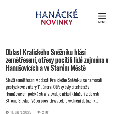
MENU
Hanácké
novinky
Oblast Kralického Sněžníku hlásí
zemětřesení, otřesy pocítili lidé zejména v
Hanušovicích a ve Starém Městě
Slavší zemětřesení v oblasti Kralického Sněžníku zaznamenali
geofyzikové v úterý 11. února. Otřesy byly citelné až v
Hanušovicích, polská strana eviduje několik hlášení z oblasti
Stronie Slaskie. Vědci prosí obyvatele o vyplnění dotazníku.
Datum
11. února 2025
2 101