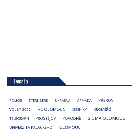
Témata
PŘEROV
POLICIE
ŠTERNBERK
UKRAJINA
ARMÁDA
HC OLOMOUC
VOLBY 2022
JESENÍKY
KROMĚŘÍŽ
SIGMA OLOMOUC
PROSTĚJOV
POVODNĚ
TELEGRAPH
OLOMOUC
UNIVERZITA PALACKÉHO