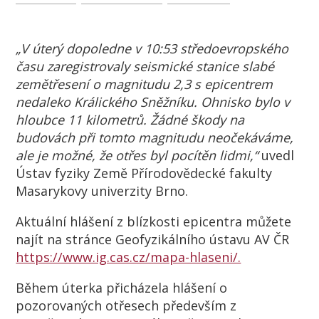
„V úterý dopoledne v 10:53 středoevropského
času zaregistrovaly seismické stanice slabé
zemětřesení o magnitudu 2,3 s epicentrem
nedaleko Králického Sněžníku. Ohnisko bylo v
hloubce 11 kilometrů. Žádné škody na
budovách při tomto magnitudu neočekáváme,
ale je možné, že otřes byl pocítěn lidmi,“
uvedl
Ústav fyziky Země Přírodovědecké fakulty
Masarykovy univerzity Brno.
Aktuální hlášení z blízkosti epicentra můžete
najít na stránce Geofyzikálního ústavu AV ČR
https://www.ig.cas.cz/mapa-hlaseni/.
Během úterka přicházela hlášení o
pozorovaných otřesech především z