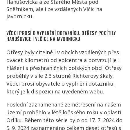
Hanušovicka a ze Starého Města pod
Sněžníkem, ale i ze vzdálených Vlčic na
Javornicku.
VĚDCI PROSÍ O VYPLNĚNÍ DOTAZNÍKU. OTŘESY POCÍTILY
HANUŠOVICE I VLČICE NA JAVORNICKU
Otřesy byly citelné i v obcích vzdálených přes
dvacet kilometrů od epicentra a potvrzují je i
hlášení s přeshraničních polských obcí. Otřesy
proběhly v síle 2,3 stupně Richterovy škály.
Vědci prosí obyvatele o vyplnění dotazníku,
který je k dispozici na uvedeném webu.
Poslední zaznamenané zemětřesení na našem
území proběhlo v létě loňského roku v oblasti
Orlíku. Během této série bylo od 17. 7. 2024 do
5. 9. 2024 zaznamenáno celkem deset otřesů s