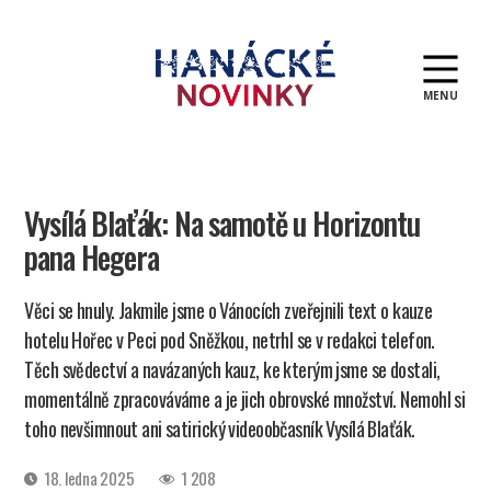
MENU
Hanácké
novinky
Vysílá Blaťák: Na samotě u Horizontu
pana Hegera
Věci se hnuly. Jakmile jsme o Vánocích zveřejnili text o kauze
hotelu Hořec v Peci pod Sněžkou, netrhl se v redakci telefon.
Těch svědectví a navázaných kauz, ke kterým jsme se dostali,
momentálně zpracováváme a je jich obrovské množství. Nemohl si
toho nevšimnout ani satirický videoobčasník Vysílá Blaťák.
Datum
18. ledna 2025
1 208