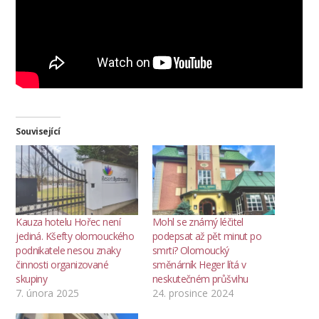
Související
Kauza hotelu Hořec není
Mohl se známý léčitel
jediná. Kšefty olomouckého
podepsat až pět minut po
podnikatele nesou znaky
smrti? Olomoucký
činnosti organizované
směnárník Heger lítá v
skupiny
neskutečném průšvihu
7. února 2025
24. prosince 2024