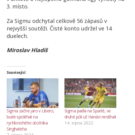
3. místo.
Za Sigmu odchytal celkově 56 zápasů v
nejvyšší soutěži. Čisté konto udržel ve 14
duelech.
Miroslav Hladiš
Související
Sigma začne jaro v Liberci,
Sigma padla na Spartě, ve
bude spoléhat na
druhé půli už Hanáci nestíhali
rychlonohého útočníka
14. srpna 2022
Singhateha
7. února 2024