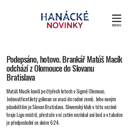
MENU
Hanácké
novinky
Podepsáno, hotovo. Brankář Matúš Macík
odchází z Olomouce do Slovanu
Bratislava
Matúš Macík končí po čtyřech letech v Sigmě Olomouc.
Jedenatřicetiletý gólman se vrací do rodné země. Jeho novým
působištěm je Slovan Bratislava. Slovenský klub v této sezóně
hraje Ligu mistrů, přestože v ní zatím nezískal ani bod a v tabulce
je předposlední se skóre 6:24.