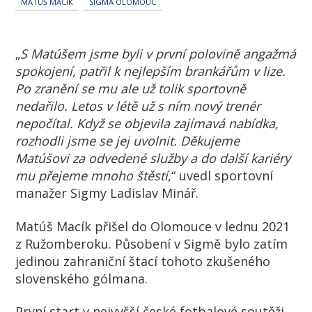
MATÚŠ MACÍK
SIGMA OLOMOUC
„
S Matúšem jsme byli v první polovině angažmá
spokojení, patřil k nejlepším brankářům v lize.
Po zranění se mu ale už tolik sportovně
nedařilo. Letos v létě už s ním nový trenér
nepočítal. Když se objevila zajímavá nabídka,
rozhodli jsme se jej uvolnit. Děkujeme
Matúšovi za odvedené služby a do další kariéry
mu přejeme mnoho štěstí
,“ uvedl sportovní
manažer Sigmy Ladislav Minář.
Matúš Macík přišel do Olomouce v lednu 2021
z Ružomberoku. Působení v Sigmě bylo zatím
jedinou zahraniční štací tohoto zkušeného
slovenského gólmana.
První start v nejvyšší české fotbalové soutěži