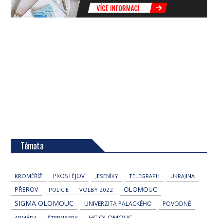
Témata
PROSTĚJOV
KROMĚŘÍŽ
JESENÍKY
TELEGRAPH
UKRAJINA
OLOMOUC
PŘEROV
POLICIE
VOLBY 2022
SIGMA OLOMOUC
UNIVERZITA PALACKÉHO
POVODNĚ
HC OLOMOUC
ARMÁDA
ŠTERNBERK