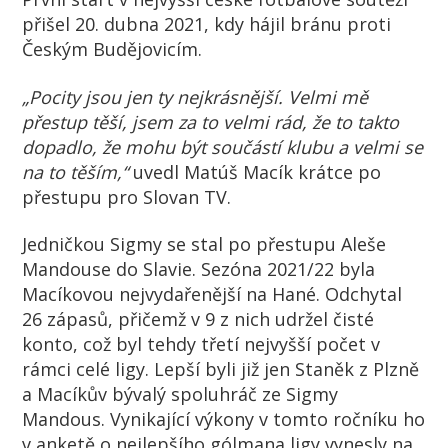
přišel 20. dubna 2021, kdy hájil bránu proti
Českým Budějovicím.
„Pocity jsou jen ty nejkrásnější. Velmi mě
přestup těší, jsem za to velmi rád, že to takto
dopadlo, že mohu být součástí klubu a velmi se
na to těším,“
uvedl Matúš Macík krátce po
přestupu pro Slovan TV.
Jedničkou Sigmy se stal po přestupu Aleše
Mandouse do Slavie. Sezóna 2021/22 byla
Macíkovou nejvydařenější na Hané. Odchytal
26 zápasů, přičemž v 9 z nich udržel čisté
konto, což byl tehdy třetí nejvyšší počet v
rámci celé ligy. Lepší byli již jen Staněk z Plzně
a Macíkův bývalý spoluhráč ze Sigmy
Mandous. Vynikající výkony v tomto ročníku ho
v anketě o nejlepšího gólmana ligy vynesly na