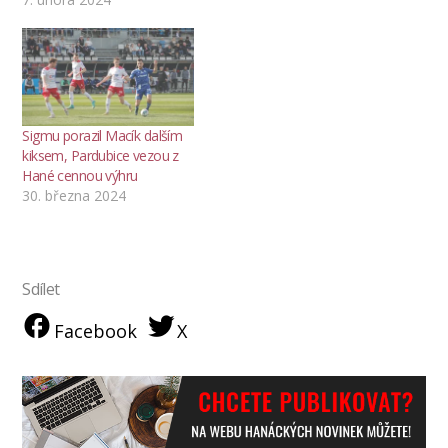
Sigmu porazil Macík dalším
kiksem, Pardubice vezou z
Hané cennou výhru
30. března 2024
Sdílet
Facebook
X