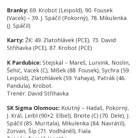
Branky:
69. Krobot (Leipold), 90. Fousek
(Vacek) – 39. J. Spáčil (Pokorný), 78. Mikulenka
(J. Spáčil)
Karty:
ŽK:
49. Zlatohlávek (PCE), 73. David
Střihavka (PCE), 87. Krobot (PCE)
K Pardubice:
Stejskal – Mareš, Lurvink, Noslin,
Šehić, Vacek (C), Míšek (88. Fousek), Sychra (59.
Leipold), Zlatohlávek (59. Yahaya), Patrák (46.
Pandula), Krobot.
Trenér:
David Střihavka
SK Sigma Olomouc:
Koutný – Hadaš, Pokorný,
J. Král, Leibl (90+2. Elbel), Breite (C) (70. Dele), J.
Spáčil (85. Muritala), Mikulenka (84. Navrátil),
Zorvan, Šíp (71. Vodháněl), Fiala.