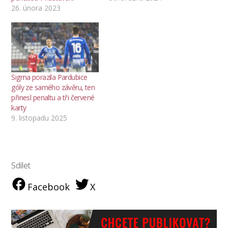
26. února 2023
Sigma porazila Pardubice
góly ze samého závěru, ten
přinesl penaltu a tři červené
karty
9. listopadu 2025
Sdílet
Facebook
X