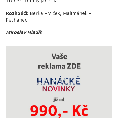
Trenér:
Tomáš Janotka
Rozhodčí:
Berka – Vlček, Malimánek –
Pechanec
Miroslav Hladiš