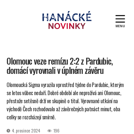
MENU
Hanácké
novinky
Olomouc veze remízu 2:2 z Pardubic,
domácí vyrovnali v úplném závěru
Olomoucká Sigma vyrazila vprostřed týdne do Pardubic, kterým
se letos vůbec nedaří. Dobré období ale neprožívá ani Olomouc,
přestože setěsně drží ve skupině o titul. Vyrovnané utkání na
východě Čech rozhodovalo až závěrečných patnáct minut, oba
celky se rozcházejí smírně.
Datum
4. prosince 2024
196