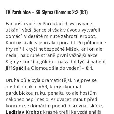
FK Pardubice – SK Sigma Olomouc 2:2 (0:1)
Fanoušci viděli v Pardubicích vyrovnané
utkání, větší šance si však v úvodu vytvářeli
domácí. V desáté minutě zahrozil Krobot,
Koutný si ale s jeho akcí poradil. Po půlhodině
hry mířil k tyči nebezpečně Míšek, ani on ale
nedal, na druhé straně první vážnější akce
Sigmy skončila gólem – na zadní tyč si naběhl
Jiří Spáčil
a Olomouc šla do vedení –
0:1
.
Druhá půle byla dramatičtější. Nejprve se
dostal do akce VAR, který zkoumal
pardubickou ruku, penaltu to ale hostům
nakonec nepřineslo. Až dvacet minut před
koncem se domácím podařilo srovnat skóre,
Ladislav Krobot
krásně trefil ke vzdálenější