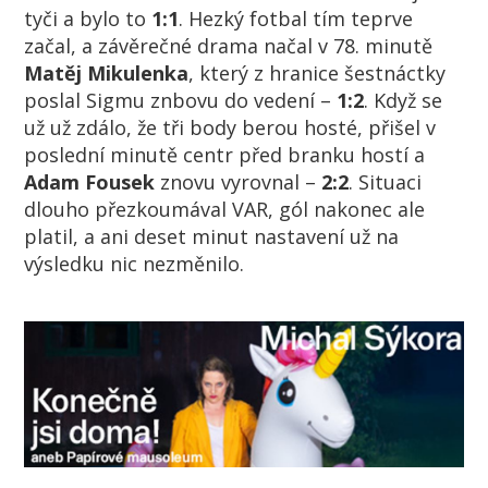
tyči a bylo to
1:1
. Hezký fotbal tím teprve
začal, a závěrečné drama načal v 78. minutě
Matěj Mikulenka
, který z hranice šestnáctky
poslal Sigmu znbovu do vedení –
1:2
. Když se
už už zdálo, že tři body berou hosté, přišel v
poslední minutě centr před branku hostí a
Adam Fousek
znovu vyrovnal –
2:2
. Situaci
dlouho přezkoumával VAR, gól nakonec ale
platil, a ani deset minut nastavení už na
výsledku nic nezměnilo.