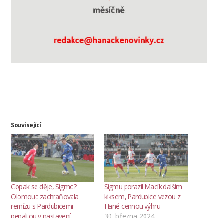
Související
Copak se děje, Sigmo?
Sigmu porazil Macík dalším
Olomouc zachraňovala
kiksem, Pardubice vezou z
remízu s Pardubicemi
Hané cennou výhru
penaltou v nastavení
30. března 2024