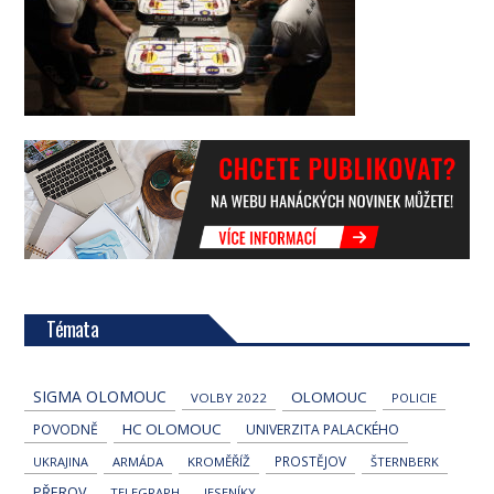
Témata
SIGMA OLOMOUC
OLOMOUC
VOLBY 2022
POLICIE
HC OLOMOUC
POVODNĚ
UNIVERZITA PALACKÉHO
PROSTĚJOV
UKRAJINA
ARMÁDA
KROMĚŘÍŽ
ŠTERNBERK
PŘEROV
TELEGRAPH
JESENÍKY