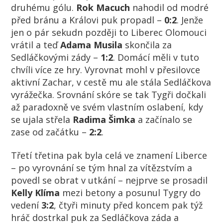
druhému gólu.
Rok Macuch
nahodil od modré
před bránu a Královi puk propadl –
0:2
. Jenže
jen o pár sekudn později to Liberec Olomouci
vrátil a teď
Adama Musila
skončila za
Sedláčkovými zády –
1:2
. Domácí měli v tuto
chvíli více ze hry. Vyrovnat mohl v přesilovce
aktivní Zachar, v cestě mu ale stála Sedláčkova
vyrážečka. Srovnání skóre se tak Tygři dočkali
až paradoxně ve svém vlastním oslabení, kdy
se ujala střela
Radima Šimka
a začínalo se
zase od začátku –
2:2
.
Třetí třetina pak byla celá ve znamení Liberce
– po vyrovnání se tým hnal za vítězstvím a
povedl se obrat v utkání – nejprve se prosadil
Kelly Klíma
mezi betony a posunul Tygry do
vedení
3:2
, čtyři minuty před koncem pak týž
hráč dostrkal puk za Sedláčkova záda a