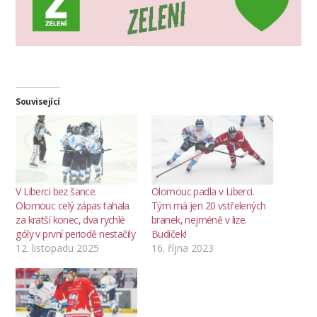
Související
V Liberci bez šance.
Olomouc padla v Liberci.
Olomouc celý zápas tahala
Tým má jen 20 vstřelených
za kratší konec, dva rychlé
branek, nejméně v lize.
góly v první periodě nestačily
Budíček!
12. listopadu 2025
16. října 2023