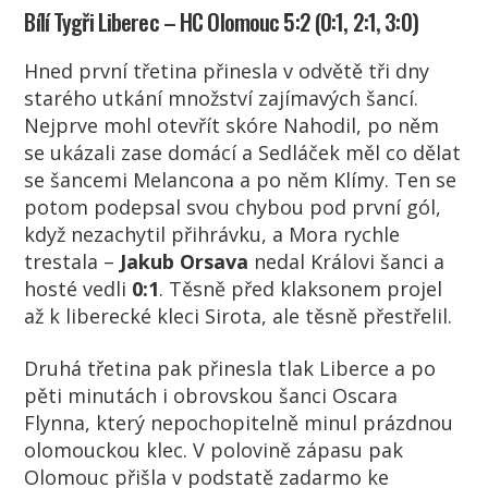
Bílí Tygři Liberec – HC Olomouc 5:2 (0:1, 2:1, 3:0)
Hned první třetina přinesla v odvětě tři dny
starého utkání množství zajímavých šancí.
Nejprve mohl otevřít skóre Nahodil, po něm
se ukázali zase domácí a Sedláček měl co dělat
se šancemi
Melancon
a a po něm Klímy. Ten se
potom podepsal svou chybou pod první gól,
když nezachytil přihrávku, a Mora rychle
trestala –
Jakub Orsava
nedal Královi šanci a
hosté vedli
0:1
. Těsně před klaksonem projel
až k liberecké kleci Sirota, ale těsně přestřelil.
Druhá třetina pak přinesla tlak Liberce a po
pěti minutách i obrovskou šanci
Oscara
Flynna
, který nepochopitelně minul prázdnou
olomouckou klec. V polovině zápasu pak
Olomouc přišla v podstatě zadarmo ke