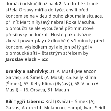
domácí odskočili už na
4:2
. Na druhé straně
střela Orsavy mířila do tyče, chvíli před
koncem se na videu dlouho zkoumala situace,
při níž Martin Ryšavý nabral Roka Macuha,
olomoučtí se ale vytoužené pětiminutové
přesilovky nedočkali. Hosté pak odvážně
zkusili power play už dlouhé čtyři minuty před
koncem, výsledkem byl ale jen pátý gól v
olomoucké síti – štastným střelcem byl
Jaroslav Vlach – 5:2
.
Branky a nahrávky:
31. A. Musil (Melancon,
Galvas), 38. Šimek (A. Musil), 46. Kelly Klíma
(Šimek), 53. Kelly Klíma (Ryšavý), 58. Vlach (A.
Musil) – 16. Orsava, 31. Macuh
Bílí Tygři Liberec:
Král (Kváča) – Šimek (A),
Galvas, Aubrecht, Melancon, Hampl, Ivan, Seidl