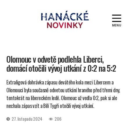
MENU
Hanácké
novinky
Olomouc v odvetě podlehla Liberci,
domácí otočili vývoj utkání z 0:2 na 5:2
Extraligová dohrávka zápasu devátého kola mezi Libercem a
Olomoucí byla současně odvetou utkání hraného před třemi dny,
tentokrát na libereckém ledě. Olomouc už vedla 0:2, pak si ale
nechala zápas vzít a Bílí Tygři otočili vývoj utkání.
Datum
27. listopadu 2024
206
příspěvku