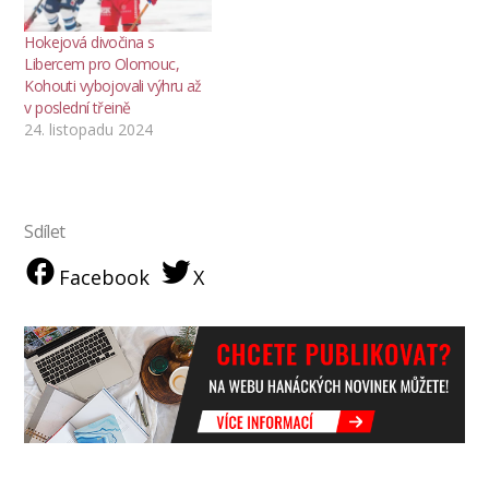
Hokejová divočina s
Libercem pro Olomouc,
Kohouti vybojovali výhru až
v poslední třeině
24. listopadu 2024
Sdílet
Facebook
X