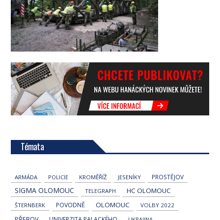
Témata
PROSTĚJOV
ARMÁDA
POLICIE
KROMĚŘÍŽ
JESENÍKY
SIGMA OLOMOUC
HC OLOMOUC
TELEGRAPH
OLOMOUC
POVODNĚ
ŠTERNBERK
VOLBY 2022
PŘEROV
UNIVERZITA PALACKÉHO
UKRAJINA