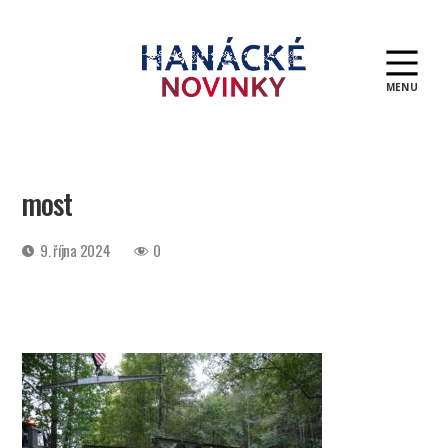
MENU
Hanácké
novinky
most
Datum
9. října 2024
0
příspěvku