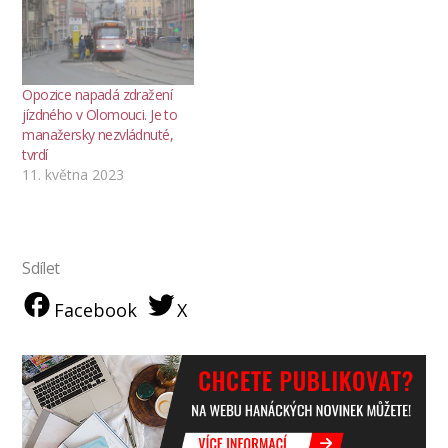
Opozice napadá zdražení
jízdného v Olomouci. Je to
manažersky nezvládnuté,
tvrdí
11. května 2023
Sdílet
Facebook
X