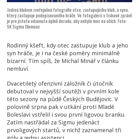
Jediná klubem zveřejněná fotografie otce, zastupujícího klub, a syna,
který zastupuje podepisovaného hráče. Ve fotogalerii v tiskové zprávě
je pro jistotu odsunuta úplně dozadu, aby nebyla moc na očích. Foto:
SK Sigma Olomouc
Rodinný kšeft, kdy otec zastupuje klub a jeho
syn hráče, je i na české poměry minimálně
bizarní. Tím spíš, že Michal Minář v článku
nemluví.
Dvacetiletý ofenzivní záložník či útočník
debutoval v nejvyšší soutěži v prvním kole
této sezony na půdě Českých Budějovic. V
polovině srpna pak v utkání proti Mladé
Boleslavi vstřelil i svou první ligovou branku.
Zatím nastřádal za Sigmu jedenáct
prvoligových startů, v nichž zaznamenal tři
góly a jednu asistenci.