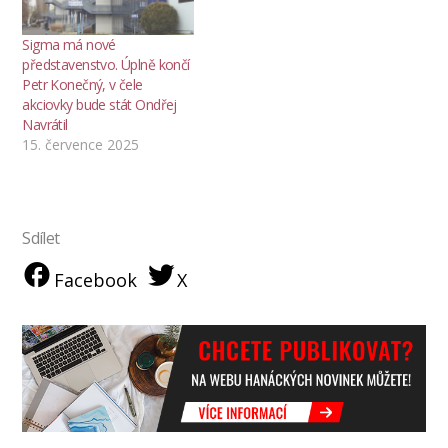
Sigma má nové
představenstvo. Úplně končí
Petr Konečný, v čele
akciovky bude stát Ondřej
Navrátil
15. července 2025
Sdílet
Facebook
X