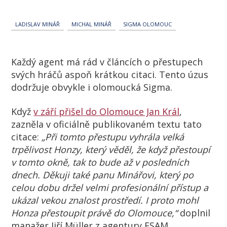
LADISLAV MINÁŘ
MICHAL MINÁŘ
SIGMA OLOMOUC
Každý agent má rád v článcích o přestupech
svých hráčů aspoň krátkou citaci. Tento úzus
dodržuje obvykle i olomoucká Sigma.
Když
v září přišel do Olomouce Jan Král
,
zazněla v oficiálně publikovaném textu tato
citace:
„Při tomto přestupu vyhrála velká
trpělivost Honzy, který věděl, že když přestoupí
v tomto okně, tak to bude až v posledních
dnech. Děkuji také panu Minářovi, který po
celou dobu držel velmi profesionální přístup a
ukázal vekou znalost prostředí. I proto mohl
Honza přestoupit právě do Olomouce,“
doplnil
manažer Jiří Müller z agentury ESAM.