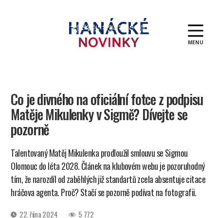
MENU
Hanácké
novinky
Co je divného na oficiální fotce z podpisu
Matěje Mikulenky v Sigmě? Dívejte se
pozorně
Talentovaný Matěj Mikulenka prodloužil smlouvu se Sigmou
Olomouc do léta 2028. Článek na klubovém webu je pozoruhodný
tím, že narozdíl od zaběhlých již standartů zcela absentuje citace
hráčova agenta. Proč? Stačí se pozorně podívat na fotografii.
Datum
22. října 2024
5 772