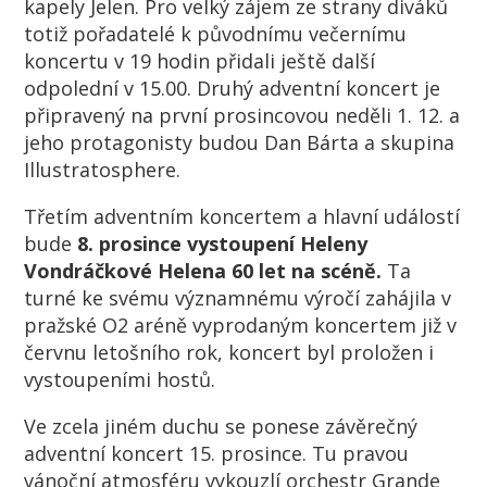
kapely Jelen. Pro velký zájem ze strany diváků
totiž pořadatelé k původnímu večernímu
koncertu v 19 hodin přidali ještě další
odpolední v 15.00. Druhý adventní koncert je
připravený na první prosincovou neděli 1. 12. a
jeho protagonisty budou Dan Bárta a skupina
Illustratosphere.
Třetím adventním koncertem a hlavní událostí
bude
8. prosince vystoupení Heleny
Vondráčkové Helena 60 let na scéně.
Ta
turné ke svému významnému výročí zahájila v
pražské O2 aréně vyprodaným koncertem již v
červnu letošního rok, koncert byl proložen i
vystoupeními hostů.
Ve zcela jiném duchu se ponese závěrečný
adventní koncert 15. prosince. Tu pravou
vánoční atmosféru vykouzlí orchestr Grande