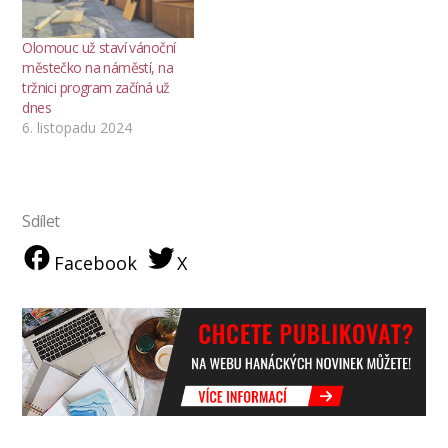
Olomouc už staví vánoční
městečko na náměstí, na
tržnici program začíná už
dnes
6. listopadu 2024
Sdílet
Facebook
X