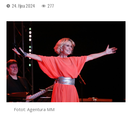
Datum
24. října 2024
277
příspěvku
Fotot: Agentura MM