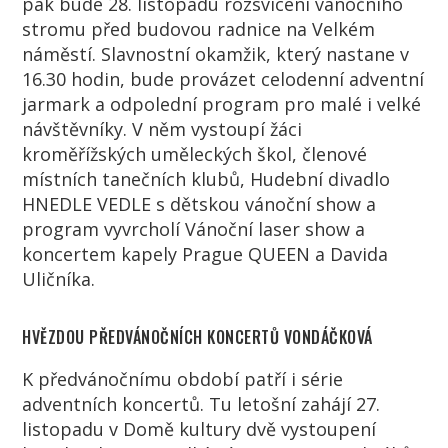
pak bude 28. listopadu rozsvícení vánočního
stromu před budovou radnice na Velkém
náměstí. Slavnostní okamžik, který nastane v
16.30 hodin, bude provázet celodenní adventní
jarmark a odpolední program pro malé i velké
návštěvníky. V něm vystoupí žáci
kroměřížských uměleckých škol, členové
místních tanečních klubů, Hudební divadlo
HNEDLE VEDLE s dětskou vánoční show a
program vyvrcholí Vánoční laser show a
koncertem kapely Prague QUEEN a Davida
Uličníka.
HVĚZDOU PŘEDVÁNOČNÍCH KONCERTŮ VONDÁČKOVÁ
K předvánočnímu období patří i série
adventních koncertů. Tu letošní zahájí 27.
listopadu v Domě kultury dvě vystoupení