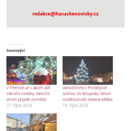
Související
V Přerově už v ulicích září
Vánoční trhy v Prostějově
vánoční ozdoby. Vánoční
začnou 24. listopadu, strom
strom přijede za měsíc
rozvítí koncert Adama Mišíka
27. října 2025
10. října 2025