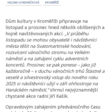
HELENA VONDRÁČKOVÁ
KROMĚŘÍŽ
Dům kultury v Kroměříži připravuje na
listopad a prosinec hned několik oblíbených a
hojně navštěvovaných akcí.
„V průběhu
listopadu se mohou obyvatelé i návštěvníci
města těšit na Svatomartinské hodování,
rozsvícení vánočního stromu na Velkém
náměstí a na zahájení cyklu adventních
koncertů. Prosinec se pak ponese – jako již
každoročně – v duchu vánočních trhů Šťastné a
veselé a silvestrovský vstup do nového roku
2025 si návštěvníci užijí v záři ohňostroje na
Hanáckém náměstí,“
shrnul nejvýznamnější
chystané akce radní Jiří Kašík.
Opravdovým zahájením předvánočního času