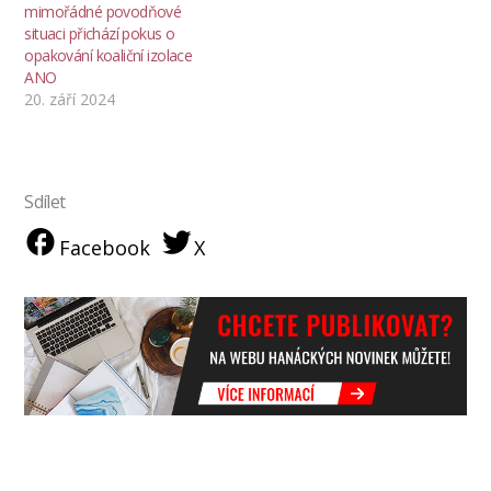
mimořádné povodňové
situaci přichází pokus o
opakování koaliční izolace
ANO
20. září 2024
Sdílet
Facebook
X