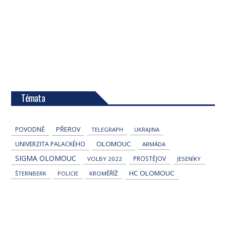
Témata
POVODNĚ
PŘEROV
TELEGRAPH
UKRAJINA
OLOMOUC
UNIVERZITA PALACKÉHO
ARMÁDA
SIGMA OLOMOUC
PROSTĚJOV
VOLBY 2022
JESENÍKY
HC OLOMOUC
ŠTERNBERK
POLICIE
KROMĚŘÍŽ