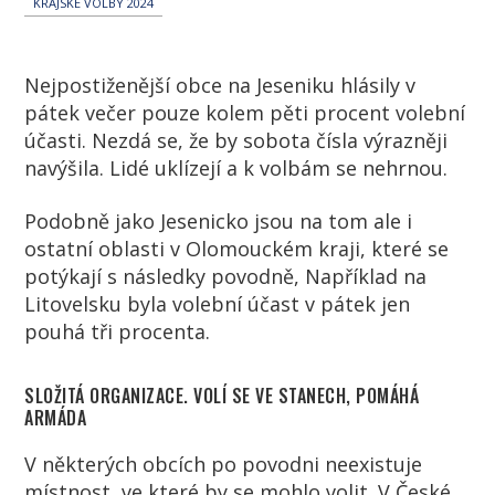
KRAJSKÉ VOLBY 2024
Nejpostiženější obce na Jeseniku hlásily v
pátek večer pouze kolem pěti procent volební
účasti. Nezdá se, že by sobota čísla výrazněji
navýšila. Lidé uklízejí a k volbám se nehrnou.
Podobně jako Jesenicko jsou na tom ale i
ostatní oblasti v Olomouckém kraji, které se
potýkají s následky povodně, Například na
Litovelsku byla volební účast v pátek jen
pouhá tři procenta.
SLOŽITÁ ORGANIZACE. VOLÍ SE VE STANECH, POMÁHÁ
ARMÁDA
V některých obcích po povodni neexistuje
místnost, ve které by se mohlo volit. V České