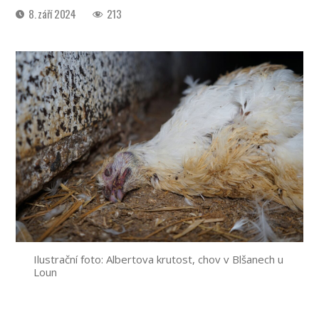
Datum
8. září 2024
213
příspěvku
Ilustrační foto: Albertova krutost, chov v Blšanech u
Loun