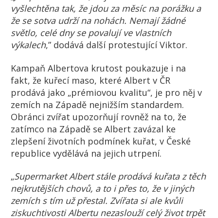
vyšlechtěna tak, že jdou za měsíc na porážku a
že se sotva udrží na nohách. Nemají žádné
světlo, celé dny se povalují ve vlastních
výkalech
,” dodává další protestující Viktor.
Kampaň Albertova krutost poukazuje i na
fakt, že kuřecí maso, které Albert v ČR
prodává jako „prémiovou kvalitu“, je pro něj v
zemích na Západě nejnižším standardem.
Obránci zvířat upozorňují rovněž na to, že
zatímco na Západě se Albert zavázal ke
zlepšení životních podmínek kuřat, v České
republice vydělává na jejich utrpení.
„
Supermarket Albert stále prodává kuřata z těch
nejkrutějších chovů, a to i přes to, že v jiných
zemích s tím už přestal. Zvířata si ale kvůli
ziskuchtivosti Albertu nezaslouží celý život trpět