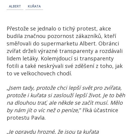
ALBERT
KUŘATA
Přestože se jednalo o tichý protest, akce
budila značnou pozornost zákazníků, kteří
směřovali do supermarketu Albert. Obránci
zvířat drželi výrazné transparenty a rozdávali
lidem letáky. Kolemjdoucí si transparenty
fotili a také neskrývali své zděšení z toho, jak
to ve velkochovech chodí.
„
Jsem tady, protože chci lepší svět pro zvířata,
protože i kuřata si zaslouží lepší život. Je to běh
na dlouhou trať, ale někde se začít musí. Mělo
by nám jít o víc než o peníze,
“ říká účastnice
protestu Pavla.
„
Je opravdu hrozné, že jsou ta kuřata