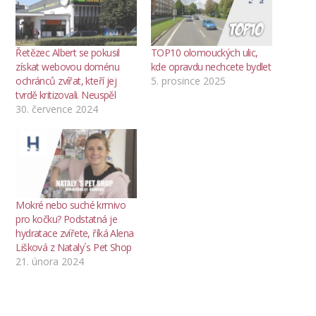
Řetězec Albert se pokusil
TOP10 olomouckých ulic,
získat webovou doménu
kde opravdu nechcete bydlet
ochránců zvířat, kteří jej
5. prosince 2025
tvrdě kritizovali. Neuspěl
30. července 2024
Mokré nebo suché krmivo
pro kočku? Podstatná je
hydratace zvířete, říká Alena
Lišková z Nataly´s Pet Shop
21. února 2024