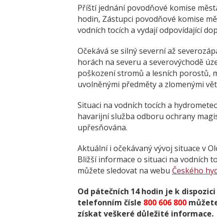
Příští jednání povodňové komise měst
hodin, Zástupci povodňové komise měst
vodních tocích a vydají odpovídající d
Očekává se silný severní až severozápa
horách na severu a severovýchodě úze
poškození stromů a lesních porostů,
uvolněnými předměty a zlomenými vět
Situaci na vodních tocích a hydromet
havarijní služba odboru ochrany magi
upřesňována.
Aktuální i očekávaný vývoj situace v Ol
Bližší informace o situaci na vodních 
můžete sledovat na webu
Českého hy
Od pátečních 14 hodin je k dispozic
telefonním čísle
800 606 800
můžete 
získat veškeré důležité informace.