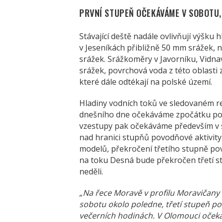
PRVNÍ STUPEŇ OČEKÁVÁME V SOBOTU, 
Stávající deště nadále ovlivňují výšku
v Jeseníkách přibližně 50 mm srážek,
srážek. Srážkoměry v Javorníku, Vidn
srážek, povrchová voda z této oblasti 
které dále odtékají na polské území.
Hladiny vodních toků ve sledovaném r
dnešního dne očekáváme zpočátku poz
vzestupy pak očekáváme především v 
nad hranici stupňů povodňové aktivity.
modelů, překročení třetího stupně pov
na toku Desná bude překročen třetí st
neděli.
„Na řece Moravě v profilu Moravičany
sobotu okolo poledne, třetí stupeň po
večerních hodinách. V Olomouci oče