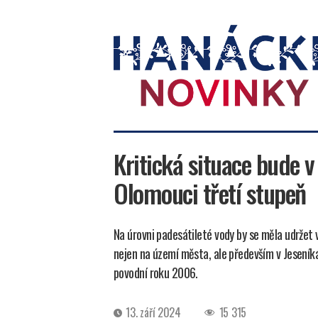
Hanácké
novinky
Kritická situace bude 
Olomouci třetí stupeň
Na úrovni padesátileté vody by se měla udržet 
nejen na území města, ale především v Jeseník
povodní roku 2006.
Datum
13. září 2024
15 315