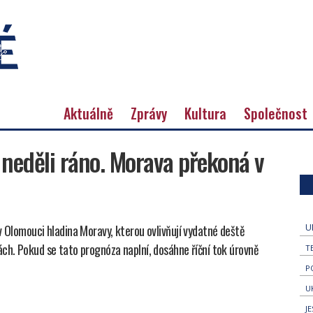
Aktuálně
Zprávy
Kultura
Společnost
v neděli ráno. Morava překoná v
v Olomouci hladina Moravy, kterou ovlivňují vydatné deště
U
ách. Pokud se tato prognóza naplní, dosáhne říční tok úrovně
T
P
U
J