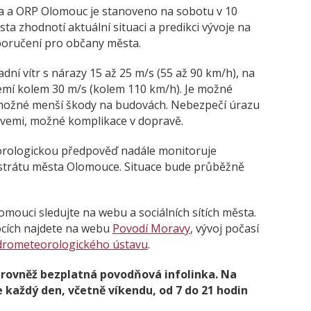
a a ORP Olomouc je stanoveno na sobotu v 10
a zhodnotí aktuální situaci a predikci vývoje na
oporučení pro občany města.
dní vítr s nárazy 15 až 25 m/s (55 až 90 km/h), na
mí kolem 30 m/s (kolem 110 km/h). Je možné
 možné menší škody na budovách. Nebezpečí úrazu
vemi, možné komplikace v dopravě.
eorologickou předpověď nadále monitoruje
strátu města Olomouce. Situace bude průběžně
omouci sledujte na webu a sociálních sítích města.
tocích najdete na webu
Povodí Moravy
, vývoj počasí
drometeorologického ústavu
.
i rovněž bezplatná povodňová infolinka. Na
každý den, včetně víkendu, od 7 do 21 hodin