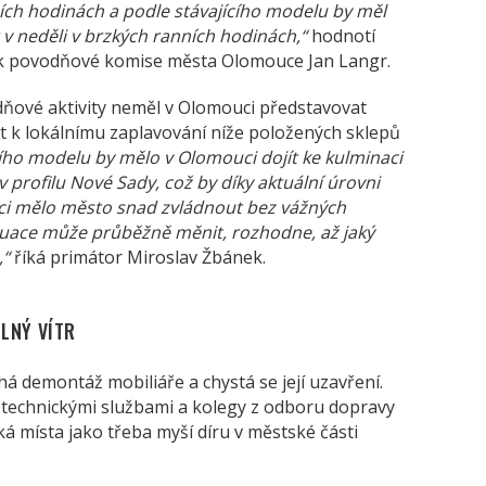
ních hodinách a podle stávajícího modelu by měl
 v neděli v brzkých ranních hodinách,“
hodnotí
mník povodňové komise města Olomouce Jan Langr.
dňové aktivity neměl v Olomouci představovat
 k lokálnímu zaplavování níže položených sklepů
ího modelu by mělo v Olomouci dojít ke kulminaci
v profilu Nové Sady, což by díky aktuální úrovni
i mělo město snad zvládnout bez vážných
tuace může průběžně měnit, rozhodne, až jaký
,“
říká primátor Miroslav Žbánek.
ILNÝ VÍTR
 demontáž mobiliáře a chystá se její uzavření.
 technickými službami a kolegy z odboru dopravy
cká místa jako třeba myší díru v městské části