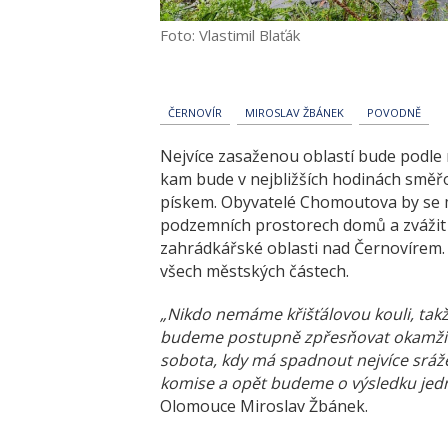
Foto: Vlastimil Blaťák
ČERNOVÍR
MIROSLAV ŽBÁNEK
POVODNĚ
Nejvíce zasaženou oblastí bude podl
kam bude v nejbližších hodinách směř
pískem. Obyvatelé Chomoutova by se 
podzemních prostorech domů a zvážit i
zahrádkářské oblasti nad Černovírem. 
všech městských částech.
„Nikdo nemáme křišťálovou kouli, tak
budeme postupně zpřesňovat okamžitě
sobota, kdy má spadnout nejvíce srá
komise a opět budeme o výsledku jedn
Olomouce Miroslav Žbánek.