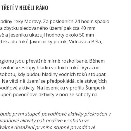
TŘETÍ V NEDĚLI RÁNO
 hladiny řeky Moravy. Za posledních 24 hodin spadlo
 na zbytku sledovaného území pak cca 40 mm
avě a Jeseníku ukazují hodnoty okolo 50 mm
ztéká do toků Javornický potok, Vidnava a Bělá,
egionu jsou převážně mírně rozkolísané. Během
volné vzestupy hladin vodních toků. Výrazné
sobotu, kdy budou hladiny vodních toků stoupat
 Na většině území se předpokládá, dle stávajících
odňové aktivity. Na Jesenicku v profilu Šumperk
upeň povodňové aktivity v noci ze soboty na
 bude první stupeň povodňové aktivity překročen v
vodňové aktivity pak nedříve v sobotu ve
káváme dosažení prvního stupně povodňové