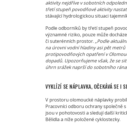
aktivity nejdříve v sobotních odpoled
třetí stupeň povodňové aktivity nastat
stávající hydrologickou situaci taje
Podle odborníků by třetí stupeň povo
významné riziko, pouze může docházet
či suterénních prostor.
„Podle aktuáln
na úrovni vodní hladiny asi pět metrů 
protipovodňových opatření v Olomouc
dopadů. Upozorňujeme však, že se si
úhrn srážek naprší do sobotního rána
VYKLÍZÍ SE NÁPLAVKA, OČEKÁVÁ SE I S
V prostoru olomoucké náplavky probíhá
Pracovníci odboru ochrany společně s
jsou v pohotovosti a sledují další kriti
Bělidla a níže položené cyklostezky.