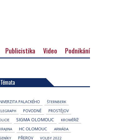
Publicistika
Video
Podnikání
Témata
NIVERZITA PALACKÉHO
ŠTERNBERK
POVODNĚ
PROSTĚJOV
ELEGRAPH
SIGMA OLOMOUC
OLICIE
KROMĚŘÍŽ
HC OLOMOUC
KRAJINA
ARMÁDA
PŘEROV
ESENÍKY
VOLBY 2022