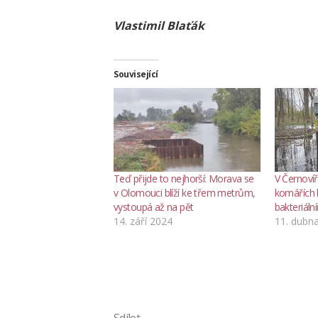
Vlastimil Blaťák
Související
Teď přijde to nejhorší: Morava se
V Černovíř
v Olomouci blíží ke třem metrům,
komářích 
vystoupá až na pět
bakteriál
14. září 2024
11. dubn
Sdílet