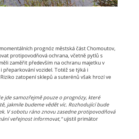
e momentálních prognóz městská část Chomoutov,
ovat protipovodňová ochrana, včetně pytlů s
měli zaměřit především na ochranu majetku v
 přeparkování vozidel. Totéž se týká i
Riziko zatopení sklepů a suterénů však hrozí ve
že jde samozřejmě pouze o prognózy, které
, jakmile budeme vědět víc. Rozhodující bude
žek. V sobotu ráno znovu zasedne protipovodňová
ání veřejnost informovat,“
ujistil primátor