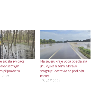
e začala likvidace
Na severu kraje voda opadla, na
larev šetrným
jihu výška hladiny Moravy
ním přípravkem
stagnuje. Zastavila se pod pěti
a 2025
metry
17. září 2024