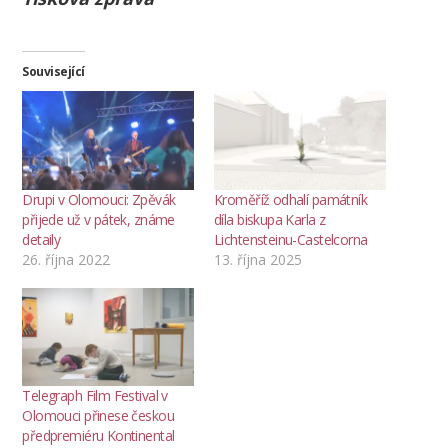
Související
Drupi v Olomouci: Zpěvák
Kroměříž odhalí památník
přijede už v pátek, známe
díla biskupa Karla z
detaily
Lichtensteinu-Castelcorna
26. října 2022
13. října 2025
Telegraph Film Festival v
Olomouci přinese českou
předpremiéru Kontinental