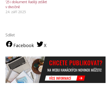
’25 i dokument Raději zešílet
v divočině
24. září 2025
Sdílet
Facebook
X