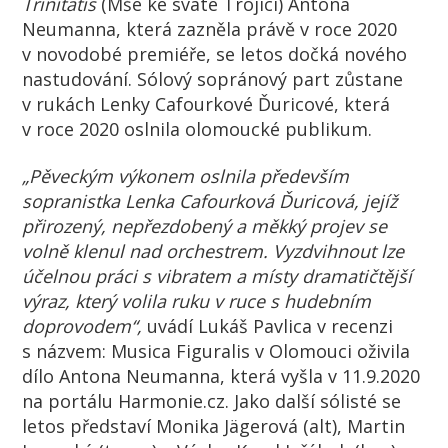
Trinitatis
(Mše ke svaté Trojici) Antona
Neumanna, která zazněla právě v roce 2020
v novodobé premiéře, se letos dočká nového
nastudování. Sólový sopránový part zůstane
v rukách Lenky Cafourkové Ďuricové, která
v roce 2020 oslnila olomoucké publikum.
„Pěveckým výkonem oslnila především
sopranistka Lenka Cafourková Ďuricová, jejíž
přirozený, nepřezdobený a měkký projev se
volně klenul nad orchestrem. Vyzdvihnout lze
účelnou práci s vibratem a místy dramatičtější
výraz, který volila ruku v ruce s hudebním
doprovodem“,
uvádí Lukáš Pavlica v recenzi
s názvem: Musica Figuralis v Olomouci oživila
dílo Antona Neumanna, která vyšla v 11.9.2020
na portálu Harmonie.cz. Jako další sólisté se
letos představí Monika Jägerová (alt), Martin