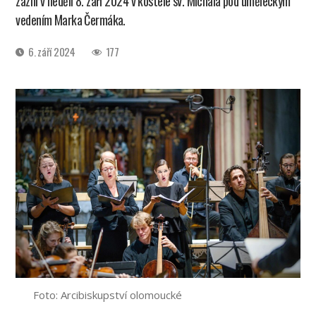
zazní v neděli 8. září 2024 v kostele sv. Michala pod uměleckým
vedením Marka Čermáka.
Datum
6. září 2024
177
příspěvku
Foto: Arcibiskupství olomoucké