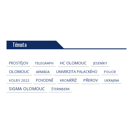
Témata
HC OLOMOUC
PROSTĚJOV
TELEGRAPH
JESENÍKY
OLOMOUC
UNIVERZITA PALACKÉHO
ARMÁDA
POLICIE
POVODNĚ
PŘEROV
VOLBY 2022
KROMĚŘÍŽ
UKRAJINA
SIGMA OLOMOUC
ŠTERNBERK