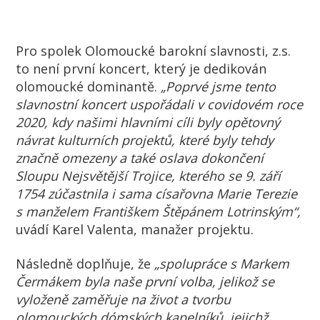
Pro spolek Olomoucké barokní slavnosti, z.s.
to není první koncert, který je dedikován
olomoucké dominantě.
„Poprvé jsme tento
slavnostní koncert uspořádali v covidovém roce
2020, kdy našimi hlavními cíli byly opětovný
návrat kulturních projektů, které byly tehdy
značně omezeny a také oslava dokončení
Sloupu Nejsvětější Trojice, kterého se 9. září
1754 zúčastnila i sama císařovna Marie Terezie
s manželem Františkem Štěpánem Lotrinským“,
uvádí Karel Valenta, manažer projektu.
Následně doplňuje, že
„spolupráce s Markem
Čermákem byla naše první volba, jelikož se
vyloženě zaměřuje na život a tvorbu
olomouckých dómských kapelníků, jejichž