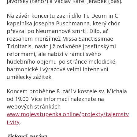
Javorský (tenor) a Václav Karel Jeřábek (bas).
Na závěr koncertu zazní dílo Te Deum in C
kapelníka Josepha Puschmanna, který chór
převzal po Neumannově smrti. Dílo, ač
rozsahem menší než Missa Sanctissimae
Trinitatis, navíc již ovlivněné josefínskými
reformami, ale nabízí v rámci svého
hudebního objemu po stránce melodické,
harmonické i výrazové velmi intenzivní
umělecký zážitek.
Koncert proběhne 8. září v kostele sv. Michala
od 19.00. Více informací naleznete na
webových stránkách
www.mojevstupenka.online/projekty/tajemstv
i-viry
.
Tisková zpráva