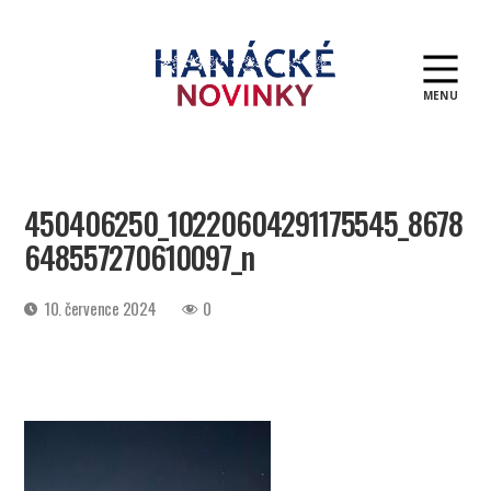
MENU
Hanácké
novinky
450406250_10220604291175545_8678
648557270610097_n
Datum
10. července 2024
0
příspěvku