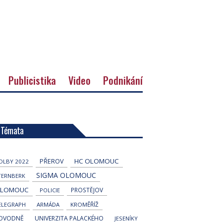
Publicistika
Video
Podnikání
Témata
HC OLOMOUC
PŘEROV
OLBY 2022
SIGMA OLOMOUC
TERNBERK
LOMOUC
PROSTĚJOV
POLICIE
ELEGRAPH
ARMÁDA
KROMĚŘÍŽ
OVODNĚ
UNIVERZITA PALACKÉHO
JESENÍKY