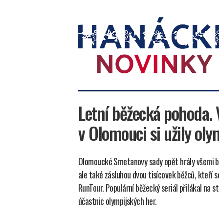
Hanácké
novinky
Letní běžecká pohoda.
v Olomouci si užily oly
Olomoucké Smetanovy sady opět hrály všemi b
ale také zásluhou dvou tisícovek běžců, kteří 
RunTour. Populární běžecký seriál přilákal na st
účastnic olympijských her.