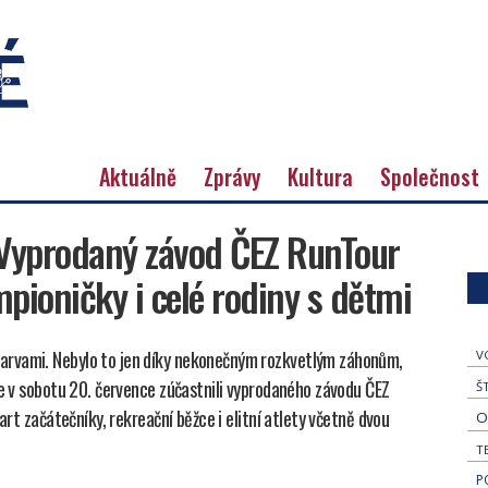
Aktuálně
Zprávy
Kultura
Společnost
 Vyprodaný závod ČEZ RunTour
mpioničky i celé rodiny s dětmi
arvami. Nebylo to jen díky nekonečným rozkvetlým záhonům,
V
se v sobotu 20. července zúčastnili vyprodaného závodu ČEZ
Š
art začátečníky, rekreační běžce i elitní atlety včetně dvou
O
T
P