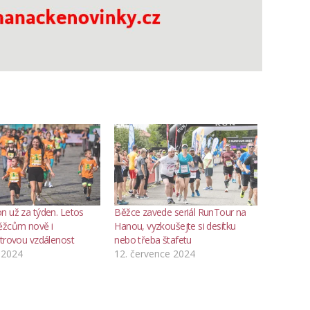
n už za týden. Letos
Běžce zavede seriál RunTour na
ěžcům nově i
Hanou, vyzkoušejte si desítku
etrovou vzdálenost
nebo třeba štafetu
 2024
12. července 2024