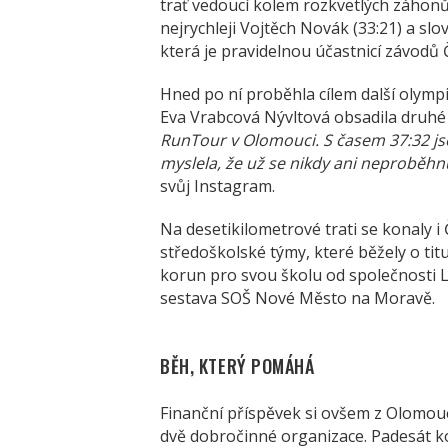
trať vedoucí kolem rozkvetlých záhonů 
nejrychleji Vojtěch Novák (33:21) a sl
která je pravidelnou účastnicí závodů
Hned po ní proběhla cílem další olymp
Eva Vrabcová Nývltová obsadila druhé
RunTour v Olomouci. S časem 37:32 js
myslela, že už se nikdy ani neproběhn
svůj Instagram.
Na desetikilometrové trati se konaly i 
středoškolské týmy, které běžely o tit
korun pro svou školu od společnosti Li
sestava SOŠ Nové Město na Moravě.
BĚH, KTERÝ POMÁHÁ
Finanční příspěvek si ovšem z Olomouc
dvě dobročinné organizace. Padesát k