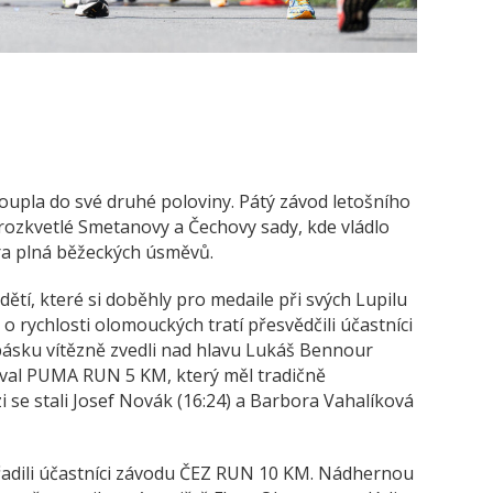
upla do své druhé poloviny. Pátý závod letošního
rozkvetlé Smetanovy a Čechovy sady, kde vládlo
ra plná běžeckých úsměvů.
 dětí, které si doběhly pro medaile při svých Lupilu
o rychlosti olomouckých tratí přesvědčili účastníci
ásku vítězně zvedli nad hlavu Lukáš Bennour
doval PUMA RUN 5 KM, který měl tradičně
zi se stali Josef Novák (16:24) a Barbora Vahalíková
eřadili účastníci závodu ČEZ RUN 10 KM. Nádhernou