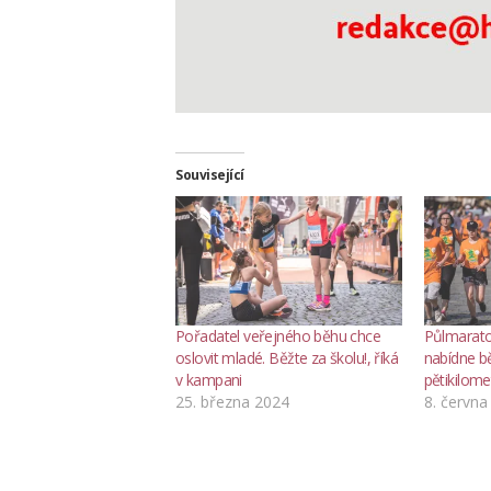
Související
Pořadatel veřejného běhu chce
Půlmarato
oslovit mladé. Běžte za školu!, říká
nabídne b
v kampani
pětikilom
25. března 2024
8. června