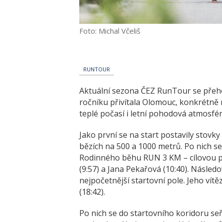
Foto: Michal Včeliš
RUNTOUR
Aktuální sezona ČEZ RunTour se přeho
ročníku přivítala Olomouc, konkrétně 
teplé počasí i letní pohodová atmosfé
Jako první se na start postavily stovky
bězích na 500 a 1000 metrů. Po nich se 
Rodinného běhu RUN 3 KM – cílovou p
(9:57) a Jana Pekařová (10:40). Násle
nejpočetnější startovní pole. Jeho vítě
(18:42).
Po nich se do startovního koridoru s