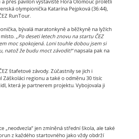
a přes pavilon výstaviště Flora Olomouc prolétli
ovenská olympionička Katarína Pejpková (36:44),
 ČEZ RunTour.
ionička, bývalá maratonkyně a běžkyně na lyžích
 místo.
„Po deseti letech znovu na startu ČEZ
em moc spokojená. Loni touhle dobou jsem si
u, natož že budu moct závodit!“
napsala pak na
ČEZ štafetové závody. Zúčastnily se jich i
ul Záškoláci regionu a také o odměnu 30 tisíc
dl, která je partnerem projektu. Vybojovala ji
e „neodvezla“ jen zmíněná střední škola, ale také
orun z každého startovného jako vždy obdrží