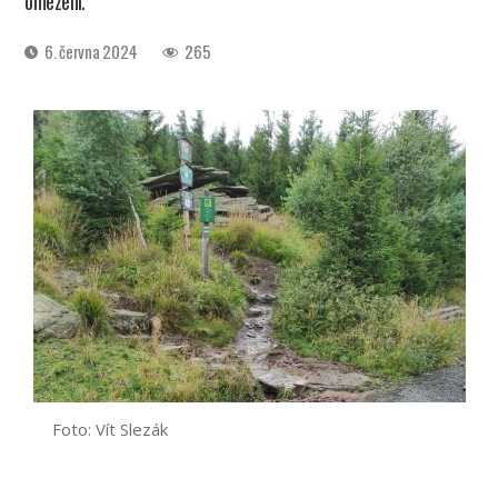
omezení.
Datum
6. června 2024
265
příspěvku
Foto: Vít Slezák