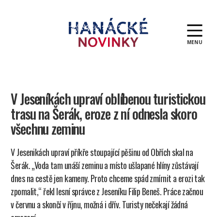
MENU
Hanácké
novinky
V Jeseníkách upraví oblíbenou turistickou
trasu na Šerák, eroze z ní odnesla skoro
všechnu zeminu
V Jesenikách upraví příkře stoupající pěšinu od Obřích skal na
Šerák. „Voda tam unáší zeminu a místo ušlapané hlíny zůstávají
dnes na cestě jen kameny. Proto chceme spád zmírnit a erozi tak
zpomalit,“ řekl lesní správce z Jeseníku Filip Beneš. Práce začnou
v červnu a skončí v říjnu, možná i dřív. Turisty nečekají žádná