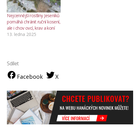
Nejcennější rostliny Jeseníků
pomáhá chránit ruční kosení,
ale i chov ovcí, krav a koní
13. ledna 2025
Sdílet
Facebook
X