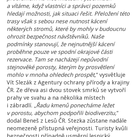
a vítáme, když vlastníci a správci pozemků
hledají možnosti, jak situaci řešit. Přeložení této
trasy však s sebou nese nutnost kácení
některých stromů, které by mohly v budoucnu
ohrozit bezpečnost návštěvníků. Naše
podmínky stanovují, že nejnutnější kácení
proběhne pouze ve spodní okrajové části
rezervace. Tam se nacházejí nepůvodní
stejnověké porosty, kterým by prosvětlení
mohlo v mnoha ohledech prospět,
“ vysvětluje
Vít Slezák z Agentury ochrany přírody a krajiny
ČR. Ze dřeva asi dvou stovek smrků se vytvoří
prahy ve svahu a na několika místech
i zábradlí. „
Řadu kmenů ponecháme ležet
v porostu, abychom podpořili biodiverzitu,
“
dodal Beneš z Lesů ČR. Stezka zůstane nadále
neomezeně přístupná veřejnosti. Turisty kvůli
bezpečnosti případně usměrní lesnický