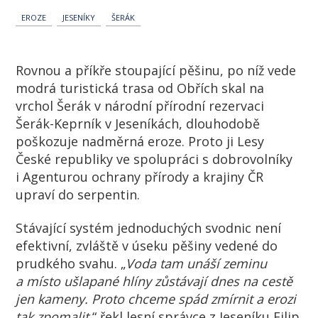
EROZE
JESENÍKY
ŠERÁK
Rovnou a příkře stoupající pěšinu, po níž vede
modrá turistická trasa od Obřích skal na
vrchol Šerák v národní přírodní rezervaci
Šerák-Keprník v Jeseníkách, dlouhodobě
poškozuje nadměrná eroze. Proto ji Lesy
České republiky ve spolupráci s dobrovolníky
i Agenturou ochrany přírody a krajiny ČR
upraví do serpentin.
Stávající systém jednoduchých svodnic není
efektivní, zvláště v úseku pěšiny vedené do
prudkého svahu. „
Voda tam unáší zeminu
a místo ušlapané hlíny zůstávají dnes na cestě
jen kameny. Proto chceme spád zmírnit a erozi
tak zpomalit,
“ řekl lesní správce z Jeseníku Filip