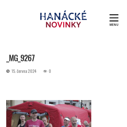
MENU
Hanácké
novinky
_MG_9267
Datum
15. června 2024
0
příspěvku