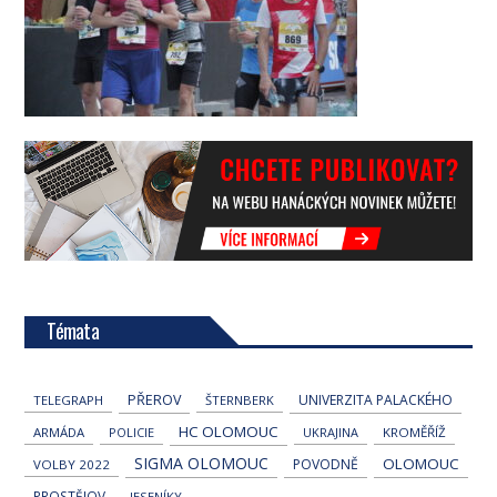
Témata
PŘEROV
UNIVERZITA PALACKÉHO
TELEGRAPH
ŠTERNBERK
HC OLOMOUC
ARMÁDA
POLICIE
UKRAJINA
KROMĚŘÍŽ
SIGMA OLOMOUC
OLOMOUC
POVODNĚ
VOLBY 2022
PROSTĚJOV
JESENÍKY