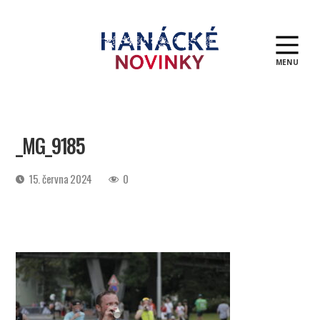
MENU
Hanácké
novinky
_MG_9185
Datum
15. června 2024
0
příspěvku