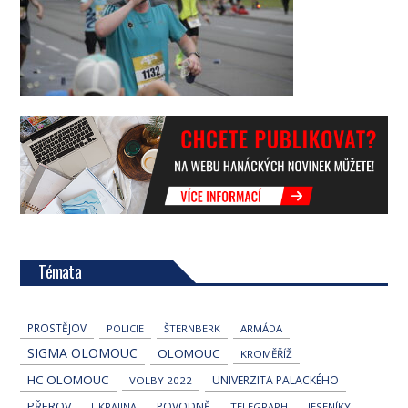
Témata
PROSTĚJOV
POLICIE
ŠTERNBERK
ARMÁDA
SIGMA OLOMOUC
OLOMOUC
KROMĚŘÍŽ
HC OLOMOUC
UNIVERZITA PALACKÉHO
VOLBY 2022
PŘEROV
POVODNĚ
UKRAJINA
TELEGRAPH
JESENÍKY