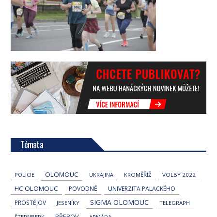
Témata
OLOMOUC
POLICIE
UKRAJINA
KROMĚŘÍŽ
VOLBY 2022
HC OLOMOUC
POVODNĚ
UNIVERZITA PALACKÉHO
SIGMA OLOMOUC
PROSTĚJOV
JESENÍKY
TELEGRAPH
PŘEROV
ŠTERNBERK
ARMÁDA