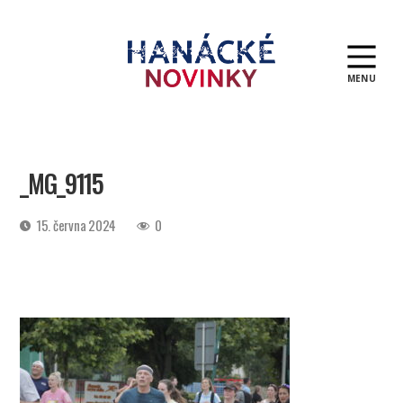
MENU
Hanácké
novinky
_MG_9115
Datum
15. června 2024
0
příspěvku