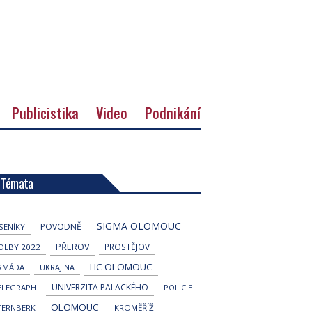
Publicistika
Video
Podnikání
Témata
SIGMA OLOMOUC
POVODNĚ
ESENÍKY
PŘEROV
PROSTĚJOV
OLBY 2022
HC OLOMOUC
RMÁDA
UKRAJINA
UNIVERZITA PALACKÉHO
ELEGRAPH
POLICIE
OLOMOUC
TERNBERK
KROMĚŘÍŽ