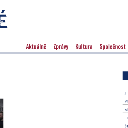
Aktuálně
Zprávy
Kultura
Společnost
J
V
A
T
Š