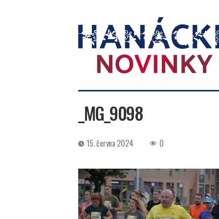
Hanácké
novinky
_MG_9098
Datum
15. června 2024
0
příspěvku