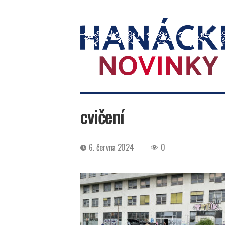
Hanácké
novinky
cvičení
Datum
6. června 2024
0
příspěvku