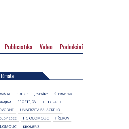
Publicistika
Video
Podnikání
Témata
RMÁDA
POLICIE
JESENÍKY
ŠTERNBERK
PROSTĚJOV
KRAJINA
TELEGRAPH
OVODNĚ
UNIVERZITA PALACKÉHO
HC OLOMOUC
PŘEROV
OLBY 2022
LOMOUC
KROMĚŘÍŽ