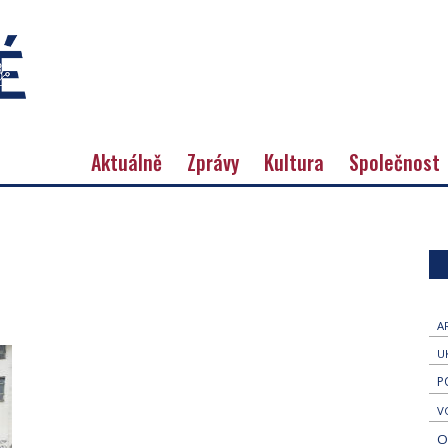
Aktuálně
Zprávy
Kultura
Společnost
A
U
P
V
O