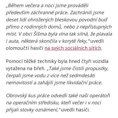
„Během večera a noci jsme prováděli
především záchranné práce. Zachránili jsme
deset lidí ohrožených bleskovou povodní buď
přímo z rodinných domů, nebo z nepřístupných
míst. V obci Šišma byla vlna tak silná, že plavala
i auta, některá skončila v korytě řeky,“
uvedli
olomoučtí hasiči
na svých sociálních sítích
.
Pomocí těžké techniky byla hned čtyři vozidla
vytažena na břeh.
„Také jsme čistili propustky,
čerpali jsme vodu z více než sedmdesáti
nemovitostí a zahájili jsme likvidační práce.
Obrovský kus práce odvedli také naši operátoři
na operačním středisku, kteří večer i v noci
přijali stovky oznámení,“
uvedli hasiči.