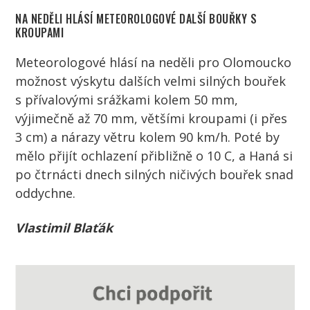
NA NEDĚLI HLÁSÍ METEOROLOGOVÉ DALŠÍ BOUŘKY S
KROUPAMI
Meteorologové hlásí na neděli pro Olomoucko
možnost výskytu dalších velmi silných bouřek
s přívalovými srážkami kolem 50 mm,
výjimečně až 70 mm, většími kroupami (i přes
3 cm) a nárazy větru kolem 90 km/h. Poté by
mělo přijít ochlazení přibližně o 10 C, a Haná si
po čtrnácti dnech silných ničivých bouřek snad
oddychne.
Vlastimil Blaťák