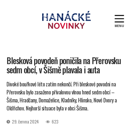
MENU
Hanácké
novinky
Blesková povodeň poničila na Přerovsku
sedm obcí, v Šišmě plavala i auta
Divoké bouřkové léto zatím nekončí. Při bleskové povodni na
Přerovsku bylo zasaženo přívalovou vlnou hned sedm obcí –
Šišma, Hradčany, Domaželice, Kladníky, Hlinsko, Nové Dvory a
Oldřichov. Nejhorší situace byla v obci Šišma.
Datum
29. června 2024
623
příspěvku