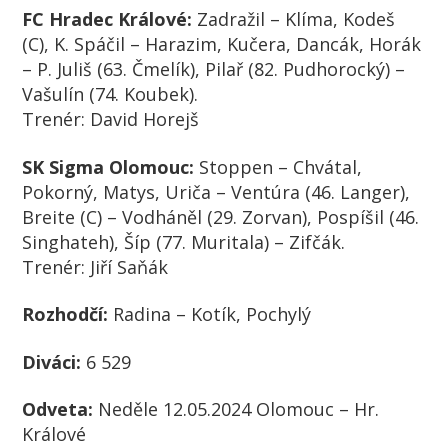
FC Hradec Králové:
Zadražil – Klíma, Kodeš
(C), K. Spáčil – Harazim, Kučera, Dancák, Horák
– P. Juliš (63. Čmelík), Pilař (82. Pudhorocký) –
Vašulín (74. Koubek).
Trenér:
David Horejš
SK Sigma Olomouc:
Stoppen – Chvátal,
Pokorný, Matys, Uriča – Ventúra (46. Langer),
Breite (C) – Vodháněl (29. Zorvan), Pospíšil (46.
Singhateh), Šíp (77. Muritala) – Zifčák.
Trenér:
Jiří Saňák
Rozhodčí:
Radina – Kotík, Pochylý
Diváci:
6 529
Odveta:
Neděle 12.05.2024 Olomouc – Hr.
Králové