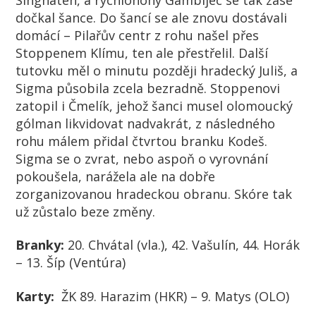
dočkal šance. Do šancí se ale znovu dostávali
domácí – Pilařův centr z rohu našel přes
Stoppenem Klímu, ten ale přestřelil. Další
tutovku měl o minutu později hradecký Juliš, a
Sigma působila zcela bezradně. Stoppenovi
zatopil i Čmelík, jehož šanci musel olomoucký
gólman likvidovat nadvakrát, z následného
rohu málem přidal čtvrtou branku Kodeš.
Sigma se o zvrat, nebo aspoň o vyrovnání
pokoušela, narážela ale na dobře
zorganizovanou hradeckou obranu. Skóre tak
už zůstalo beze změny.
Branky:
20. Chvátal (vla.)
, 42. Vašulín, 44. Horák
– 13. Šíp (Ventúra)
Karty:
ŽK
89. Harazim (HKR) – 9. Matys (OLO)