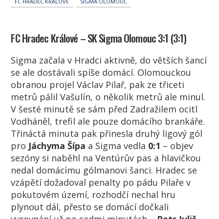
FC HRADEC KRÁLOVÉ
SIGMA OLOMOUC
FC Hradec Králové – SK Sigma Olomouc 3:1 (3:1)
Sigma začala v Hradci aktivně, do větších šancí
se ale dostávali spíše domácí. Olomouckou
obranou projel Václav Pilař, pak ze třiceti
metrů pálil Vašulín, o několik metrů ale minul.
V šesté minutě se sám před Zadražilem ocitl
Vodháněl, trefil ale pouze domácího brankáře.
Třináctá minuta pak přinesla druhý ligový gól
pro
Jáchyma Šípa
a Sigma vedla
0:1
– objev
sezóny si naběhl na Ventúrův pas a hlavičkou
nedal domácímu gólmanovi šanci. Hradec se
vzápětí dožadoval penalty po pádu Pilaře v
pokutovém území, rozhodčí nechal hru
plynout dál, přesto se domácí dočkali