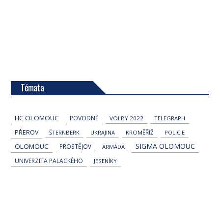
Témata
HC OLOMOUC
POVODNĚ
VOLBY 2022
TELEGRAPH
PŘEROV
ŠTERNBERK
UKRAJINA
KROMĚŘÍŽ
POLICIE
SIGMA OLOMOUC
OLOMOUC
PROSTĚJOV
ARMÁDA
UNIVERZITA PALACKÉHO
JESENÍKY