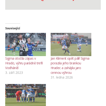
Související
Sigma otočila zápas v
Jan Kliment opět pálí! Sigma
Hradci, výhru parádně trefil
porazila jeho brankou
Vodháněl
Hradec a zahájila jaro
3. září 2023
cennou výhrou
31. ledna 2026