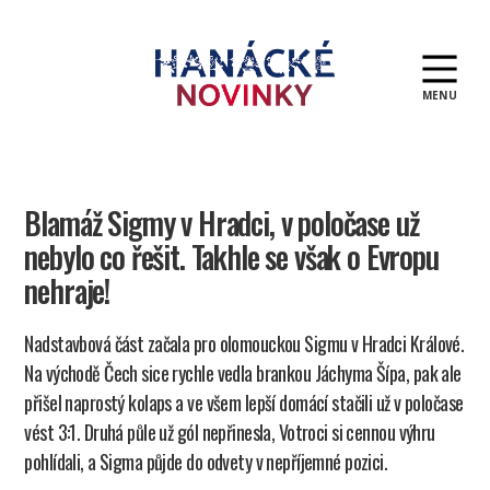
MENU
Hanácké
novinky
Blamáž Sigmy v Hradci, v poločase už
nebylo co řešit. Takhle se však o Evropu
nehraje!
Nadstavbová část začala pro olomouckou Sigmu v Hradci Králové.
Na východě Čech sice rychle vedla brankou Jáchyma Šípa, pak ale
přišel naprostý kolaps a ve všem lepší domácí stačili už v poločase
vést 3:1. Druhá půle už gól nepřinesla, Votroci si cennou výhru
pohlídali, a Sigma půjde do odvety v nepříjemné pozici.