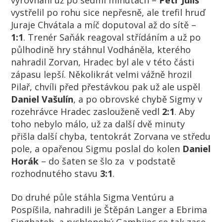
vyrovnání už po sedmi minutách –
Petr Juliš
vystřelil po rohu sice nepřesně, ale trefil hruď
Juraje Chvátala a míč doputoval až do sítě –
1:1
. Trenér Saňák reagoval střídáním a už po
půlhodině hry stáhnul Vodháněla, kterého
nahradil Zorvan, Hradec byl ale v této části
zápasu lepší. Několikrát velmi vážně hrozil
Pilař, chvíli před přestávkou pak už ale uspěl
Daniel Vašulín
, a po obrovské chybě Sigmy v
rozehrávce Hradec zaslouženě vedl
2:1
. Aby
toho nebylo málo, už za další dvě minuty
přišla další chyba, tentokrát Zorvana ve středu
pole, a opařenou Sigmu poslal do kolen
Daniel
Horák
– do šaten se šlo za v podstatě
rozhodnutého stavu
3:1
.
Do druhé půle stáhla Sigma Ventúru a
Pospíšila, nahradili je Štěpán Langer a Ebrima
Singhateh, a rychlonohý Gambijec se tak zase