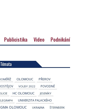
Publicistika
Video
Podnikání
Témata
OLOMOUC
PŘEROV
ROMĚŘÍŽ
ROSTĚJOV
POVODNĚ
VOLBY 2022
HC OLOMOUC
OLICIE
JESENÍKY
UNIVERZITA PALACKÉHO
ELEGRAPH
IGMA OLOMOUC
UKRAJINA
ŠTERNBERK