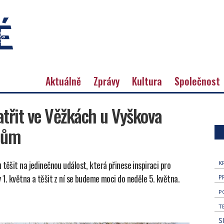
Aktuálně
Zprávy
Kultura
Společnost
třit ve Věžkách u Vyškova
lům
těšit na jedinečnou událost, která přinese inspiraci pro
K
 1. května a těšit z ní se budeme moci do neděle 5. května.
P
P
T
S