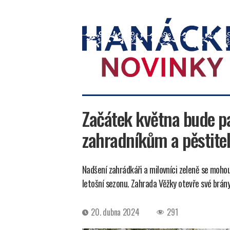
Hanácké
novinky
Začátek května bude pa
zahradníkům a pěstite
Nadšení zahrádkáři a milovníci zeleně se mohou 
letošní sezonu. Zahrada Věžky otevře své brány
Datum
20. dubna 2024
291
příspěvku