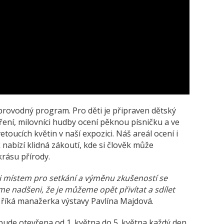
provodný program. Pro děti je připraven dětský
ření, milovníci hudby ocení pěknou písničku a ve
oucích květin v naší expozici. Náš areál ocení i
 nabízí klidná zákoutí, kde si člověk může
krásu přírody.
 i místem pro setkání a výměnu zkušeností se
sme nadšeni, že je můžeme opět přivítat a sdílet
říká manažerka výstavy Pavlína Majdová.
ude otevřena od 1. května do 5. května každý den