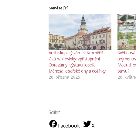
Související
Arcibiskupský zámek Kroměříž
Květinová 
láká na novinky: zpřístupnění
pojmenov
Obrazárny, výstavu Josefa
Maciuchov
Mánesa, císařské dny a dožínky
barvu?
26. března 2025
26. květn
Sdílet
Facebook
X