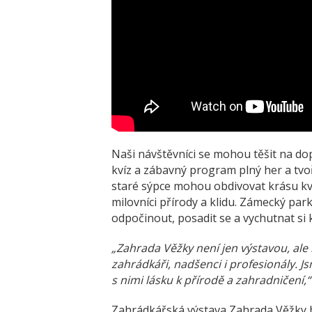
Naši návštěvníci se mohou těšit na do
kvíz a zábavný program plný her a tvo
staré sýpce mohou obdivovat krásu kvet
milovníci přírody a klidu. Zámecký park
odpočinout, posadit se a vychutnat si 
„Zahrada Věžky není jen výstavou, ale
zahrádkáři, nadšenci i profesionály. J
s nimi lásku k přírodě a zahradničení,“
Zahrádkářská výstava Zahrada Věžky b