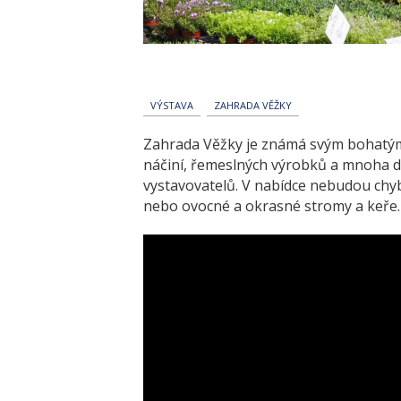
VÝSTAVA
ZAHRADA VĚŽKY
Zahrada Věžky je známá svým bohatým
náčiní, řemeslných výrobků a mnoha da
vystavovatelů. V nabídce nebudou chybě
nebo ovocné a okrasné stromy a keře.