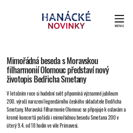
MENU
Hanácké
novinky
Mimořádná beseda s Moravskou
filharmonií Olomouc představí nový
životopis Bedřicha Smetany
V letošním roce si hudební svět připomíná významné jubileum
200. výročí narození legendárního českého skladatele Bedřicha
Smetany. Moravská filharmonie Olomouc se připojuje k oslavám a
kromě koncertů pořádá i mimořádnou besedu Smetana 200 v
úterý 9.4. od 18 hodin ve vile Primavesi.