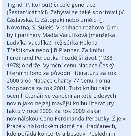
Tigrid, P. Kohout) či celé generace
(Šestatřicátníci). Zabýval se také sportovci (V.
Čáslavská, E. Zátopek) nebo umělci (J.
Novotná, S. Sulek). V knihách rozhovorů mu
byli partnery Madla Vaculíková (manželka
Ludvíka Vaculíka), režisérka Helena
Třeštíková nebo Jiří Planner. Za knihu
Ferdinand Peroutka: Pozdější život (1938–
1978) obdržel Výroční cenu Nadace Český
literární fond za původní literaturu za rok
2000 a od Nadace Charty 77 Cenu Toma
Stopparda za rok 2001. Tuto knihu také
ocenili čtenáři ve vánoční anketě Lidových
novin jako nejzajímavější knihu literatury
faktu v roce 2000. Za rok 2009 získal
novinářskou Cenu Ferdinanda Peroutky. Žije v
Praze v historickém domě na Hradčanech,
kde pořádá koncerty a besedy. Posledním