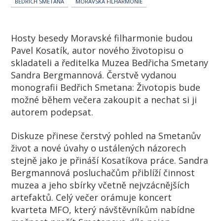
BEDŘICH SMETANA
MORAVSKÁ FILHARMONIE
Hosty besedy Moravské filharmonie budou
Pavel Kosatík, autor nového životopisu o
skladateli a ředitelka Muzea Bedřicha Smetany
Sandra Bergmannová. Čerstvě vydanou
monografii Bedřich Smetana: Životopis bude
možné během večera zakoupit a nechat si ji
autorem podepsat.
Diskuze přinese čerstvý pohled na Smetanův
život a nové úvahy o ustálených názorech
stejně jako je přináší Kosatíkova práce. Sandra
Bergmannová posluchačům přiblíží činnost
muzea a jeho sbírky včetně nejvzácnějších
artefaktů. Celý večer orámuje koncert
kvarteta MFO, který návštěvníkům nabídne