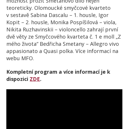
možnost prožít Smetanovo dílo nejen
teoreticky. Olomoucké smyčcové kvarteto
v sestavě Sabina Dascalu – 1. housle, Igor
Kopit – 2. housle, Monika Pospíšilová – viola,
Nikita Ruzhavinskii – violoncello zahrají první
dvě věty ze Smyčcového kvarteta č. 1 e moll „Z
mého života“ Bedřicha Smetany – Allegro vivo
appasionato a Quasi polka. Více informací na
webu MFO.
Kompletní
program a v
íce informací je k
dispozici
ZDE
.