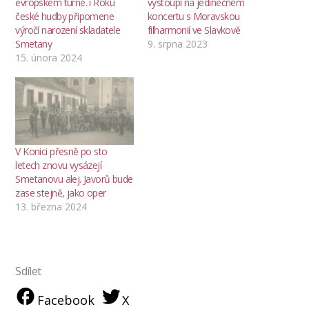
evropském turné. i Roku
vystoupí na jedinečném
české hudby připomene
koncertu s Moravskou
výročí narození skladatele
filharmonií ve Slavkově
Smetany
9. srpna 2023
15. února 2024
V Konici přesně po sto
letech znovu vysázejí
Smetanovu alej. Javorů bude
zase stejně, jako oper
13. března 2024
Sdílet
Facebook
X