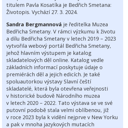
titulem Pavla Kosatíka je Bedřich Smetana:
Životopis. Vychází 27. 3. 2024.
Sandra Bergmannov
á
je ředitelka Muzea
Bedřicha Smetany. V rámci výzkumu k životu
a dílu Bedřicha Smetany v letech 2019 – 2023
vytvořila webový portál Bedřicha Smetany,
jehož hlavním výstupem je katalog
skladatelových děl online. Katalog vedle
základních informací poskytuje údaje o
premiérách děl a jejich edicích. Je také
spoluautorkou výstavy Slavní čeští
skladatelé, která byla otevřena veřejnosti
v historické budově Národního muzea
v letech 2020 – 2022. Tato výstava se ve své
putovní podobě stala velmi oblíbenou, již
v roce 2023 byla k vidění nejprve v New Yorku
a pak v mnoha jazykových mutacích