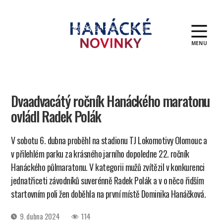
MENU
Hanácké
novinky
Dvaadvacátý ročník Hanáckého maratonu
ovládl Radek Polák
V sobotu 6. dubna proběhl na stadionu TJ Lokomotivy Olomouc a
v přilehlém parku za krásného jarního dopoledne 22. ročník
Hanáckého půlmaratonu. V kategorii mužů zvítězil v konkurenci
jednatřiceti závodníků suverénně Radek Polák a v o něco řidším
startovním poli žen doběhla na první místě Dominika Hanáčková.
Datum
9. dubna 2024
114