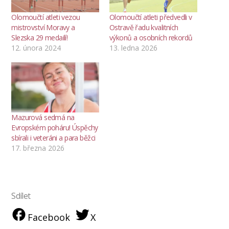
Olomoučtí atleti vezou
Olomoučtí atleti předvedli v
mistrovství Moravy a
Ostravě řadu kvalitních
Slezska 29 medailí!
výkonů a osobních rekordů
12. února 2024
13. ledna 2026
Mazurová sedmá na
Evropském poháru! Úspěchy
sbírali i veteráni a para běžci
17. března 2026
Sdílet
Facebook
X