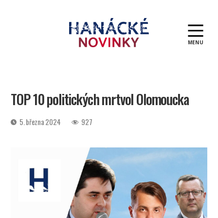
MENU
Hanácké
novinky
TOP 10 politických mrtvol Olomoucka
Datum
5. března 2024
927
příspěvku