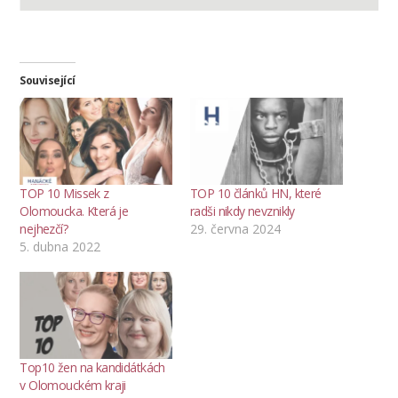
Související
TOP 10 Missek z
TOP 10 článků HN, které
Olomoucka. Která je
radši nikdy nevznikly
nejhezčí?
29. června 2024
5. dubna 2022
Top10 žen na kandidátkách
v Olomouckém kraji