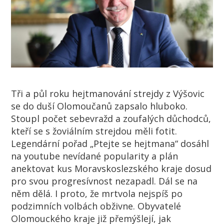
Tři a půl roku hejtmanování strejdy z Výšovic
se do duší Olomoučanů zapsalo hluboko.
Stoupl počet sebevražd a zoufalých důchodců,
kteří se s žoviálním strejdou měli fotit.
Legendární pořad „Ptejte se hejtmana“ dosáhl
na youtube nevídané popularity a plán
anektovat kus Moravskoslezského kraje dosud
pro svou progresívnost nezapadl. Dál se na
něm dělá. I proto, že mrtvola nejspíš po
podzimních volbách obživne. Obyvatelé
Olomouckého kraje již přemýšlejí, jak