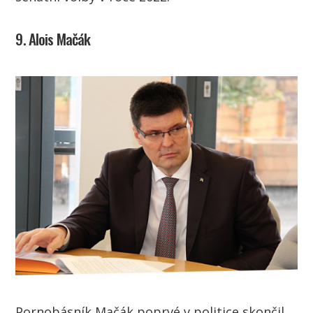
9. Alois Mačák
Pornobásník Mačák poprvé v politice skončil