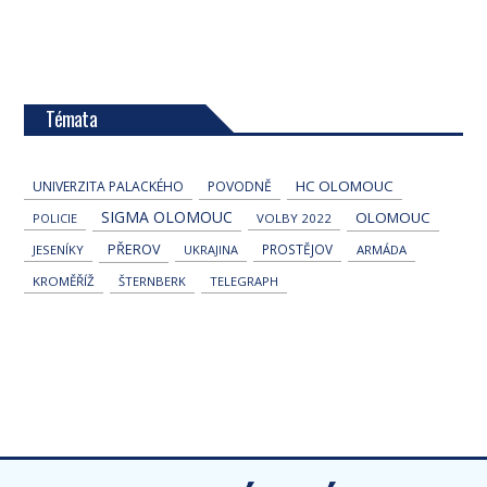
Témata
HC OLOMOUC
UNIVERZITA PALACKÉHO
POVODNĚ
SIGMA OLOMOUC
OLOMOUC
POLICIE
VOLBY 2022
PŘEROV
PROSTĚJOV
JESENÍKY
UKRAJINA
ARMÁDA
KROMĚŘÍŽ
ŠTERNBERK
TELEGRAPH