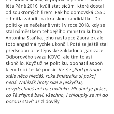
léta Páně 2016, kvůli statisícům, které dostal
od soukromých firem. Pak ho domovská ČSSD
odmítla zařadit na krajskou kandidátku. Do
politiky se nečekaně vrátil v roce 2018, kdy se
stal náměstkem tehdejšího ministra kultury
Antonína Staňka, jeho nástupce Zaorálek ale
toto angažmá rychle ukončil. Poté se ještě stal
předsedou prostějovské základní organizace
Odborového svazu KOVO, ale tím to asi
skončilo. Když už ne politiku, obohatil aspoň
klenotnici české poesie. Verše
„Pod peřinou
stále něco hledáš, ruka šmátralka si pokoj
nedá. Nalézáš hroty skal a jeskyňku,
nevydechneš ani na chvilinku. Hledání je práce,
co Tě zřejmě baví, všechno, i chloupky se mi do
pozoru staví“
už zlidověly.