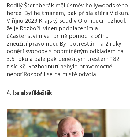
Rodilý Šternberák měl úsměv hollywoodského
herce. Byl hejtmanem, pak přišla aféra Vidkun.
V říjnu 2023 Krajský soud v Olomouci rozhodl,
že je Rozbořil vinen podplácením a
účastenstvím ve formě pomoci zločinu
zneužití pravomoci. Byl potrestán na 2 roky
odnětí svobody s podmíněným odkladem na
3,5 roku a dále pak peněžitým trestem 182
tisíc Kč. Rozhodnutí nebylo pravomocné,
neboť Rozbořil se na místě odvolal.
4. Ladislav Okleštěk