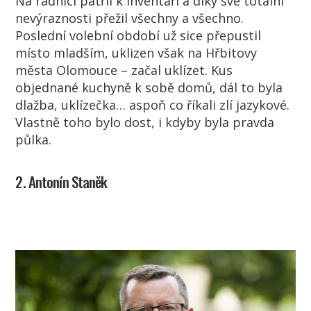
Na radnici patřil k inventáři a díky své totální
nevýraznosti přežil všechny a všechno.
Poslední volební období už sice přepustil
místo mladším, uklizen však na Hřbitovy
města Olomouce – začal uklízet. Kus
objednané kuchyně k sobě domů, dál to byla
dlažba, uklízečka… aspoň co říkali zlí jazykové.
Vlastně toho bylo dost, i kdyby byla pravda
půlka.
2. Antonín Staněk