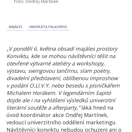
Foto: Ondřej Martínek
MAJÁLES
UNIVERZITA PALACKÉHO
„V pondělí 6. května obsadí majáles prostory
Konviktu, kde se mohou návštěvníci těšit na
otevřené výtvarné ateliéry a workshopy,
výstavu, swingovou tančírnu, slam poetry,
divadelní představení, oblíbenou improshow
v podání O.LI.V.Y. nebo besedu s písničkářem
Michalem Horákem. V legendárním šapitó
dojde ale i na vyhlášení výsledků univerzitní
literární soutěže a afterparty,“
láká hned na
úvod koordinátor akce Ondřej Martínek,
vedoucí univerzitního oddělení marketingu.
Návštěvníci konviktu nebudou ochuzeni ani o