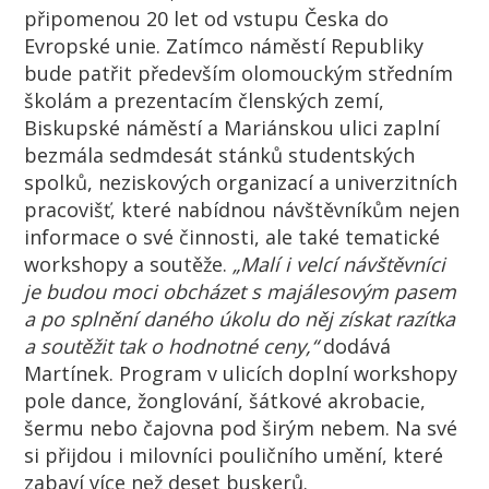
připomenou 20 let od vstupu Česka do
Evropské unie. Zatímco náměstí Republiky
bude patřit především olomouckým středním
školám a prezentacím členských zemí,
Biskupské náměstí a Mariánskou ulici zaplní
bezmála sedmdesát stánků studentských
spolků, neziskových organizací a univerzitních
pracovišť, které nabídnou návštěvníkům nejen
informace o své činnosti, ale také tematické
workshopy a soutěže.
„Malí i velcí návštěvníci
je budou moci obcházet s majálesovým pasem
a po splnění daného úkolu do něj získat razítka
a soutěžit tak o hodnotné ceny,“
dodává
Martínek. Program v ulicích doplní workshopy
pole dance, žonglování, šátkové akrobacie,
šermu nebo čajovna pod širým nebem. Na své
si přijdou i milovníci pouličního umění, které
zabaví více než deset buskerů.