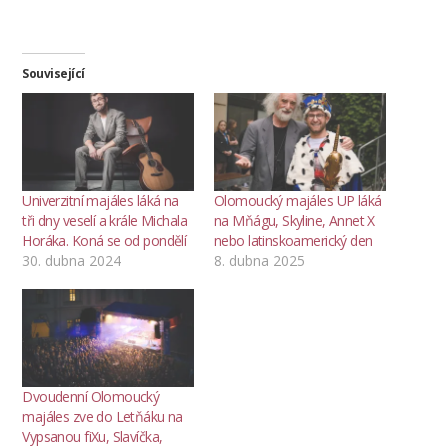
Související
Univerzitní majáles láká na
Olomoucký majáles UP láká
tři dny veselí a krále Michala
na Mňágu, Skyline, Annet X
Horáka. Koná se od pondělí
nebo latinskoamerický den
30. dubna 2024
8. dubna 2025
Dvoudenní Olomoucký
majáles zve do Letňáku na
Vypsanou fiXu, Slavíčka,