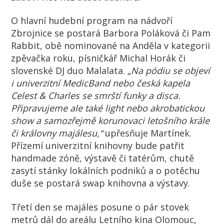
O hlavní hudební program na nádvoří
Zbrojnice se postará Barbora Poláková či Pam
Rabbit, obě nominované na Anděla v kategorii
zpěvačka roku, písničkář Michal Horák či
slovenské DJ duo Malalata.
„Na pódiu se objeví
i univerzitní MedicBand nebo česká kapela
Celest & Charles se smrští funky a disca.
Připravujeme ale také light nebo akrobatickou
show a samozřejmě korunovaci letošního krále
či královny majálesu,“
upřesňuje Martínek.
Přízemí univerzitní knihovny bude patřit
handmade zóně, výstavě či tatérům, chutě
zasytí stánky lokálních podniků a o potěchu
duše se postará swap knihovna a výstavy.
Třetí den se majáles posune o pár stovek
metrů dál do areálu Letního kina Olomouc,