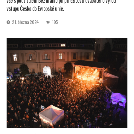
vše s podtitulem Bez hranic při příležitosti dvacátého výročí
vstupu Česka do Evropské unie.
Datum
21. března 2024
195
příspěvku